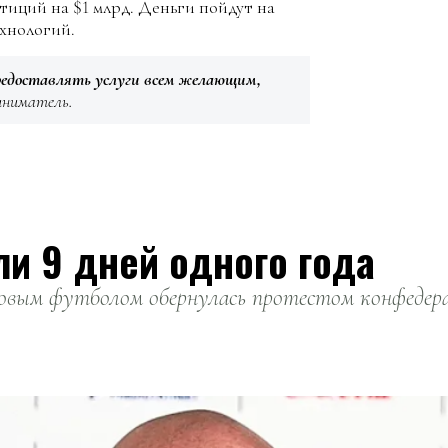
стиций на $1 млрд. Деньги пойдут на
ехнологий.
редоставлять услуги всем желающим,
иниматель.
ли 9 дней одного года
вым футболом обернулась протестом конфедерац