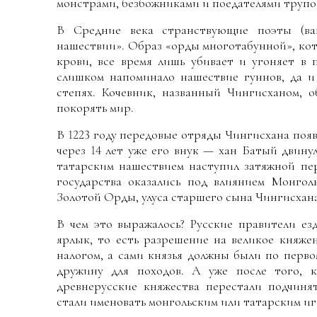
монстрами, безбожниками и поедателями трупо
В Средние века странствующие поэты (ва
нашествии». Образ «орды многотабунной», кот
крови, все время лишь убивает и угоняет в 
слишком напоминало нашествие гуннов, да и 
степях. Кочевник, названный Чингисханом, 
покорять мир.
В 1223 году передовые отряды Чингисхана поя
через 14 лет уже его внук — хан Батый двину
татарским нашествием наступил затяжной пе
государства оказались под влиянием Монгол
Золотой Орды, улуса старшего сына Чингисхан
В чем это выражалось? Русские правители ез
ярлык, то есть разрешение на великое княже
налогом, а сами князья должны были по перв
дружину для походов. А уже после того, к
древнерусские княжества перестали подчинят
стали именовать монгольским или татарским иг