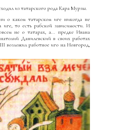
сходил из татарского рода Кара Мурзы.
ни о каком татарском иге никогда не
м иге, то есть рабской зависимости. И
всем не о татарах, а... предке Ивана
Анатолий Данилевский в своих работах
III возложил работное иго на Новгород,