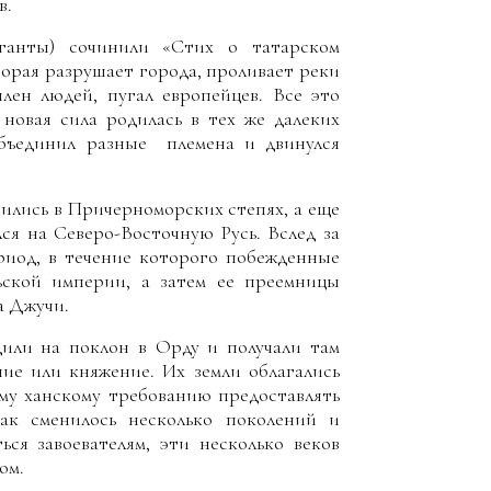
в.
ганты) сочинили «Стих о татарском
орая разрушает города, проливает реки
плен людей, пугал европейцев. Все это
новая сила родилась в тех же далеких
объединил разные племена и двинулся
вились в Причерноморских степях, а еще
лся на Северо-Восточную Русь. Вслед за
риод, в течение которого побежденные
ьской империи, а затем ее преемницы
а Джучи.
дили на поклон в Орду и получали там
ние или княжение. Их земли облагались
ому ханскому требованию предоставлять
ак сменилось несколько поколений и
ься завоевателям, эти несколько веков
ом.