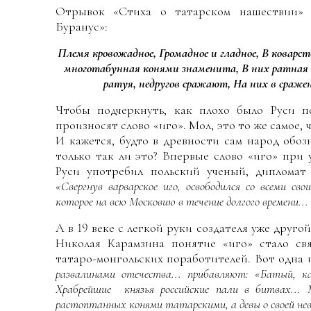
Отрывок «Стиха о татарском нашествии» и
Буранус»:
Племя кровожадное, Громадное и гладное, В коварств
многотабунная конями знаменита, В них ратная и
ратуя, недругов сражают, На них в сраж
Чтобы подчеркнуть, как плохо было Руси по
произносят слово «иго». Мол, это то же самое, 
И кажется, будто в древности сам народ обо
только так ли это? Впервые слово «иго» при
Руси употребил польский ученый, дипломат
«Свергнув варварское иго
,
освободился со всеми св
которое на всю Московию в течение долгого времени
...
А в 19 веке с легкой руки создателя уже друг
Николая Карамзина понятие «иго» стало свя
татаро-монгольских поработителей. Вот одна 
развалинами отечества... прибавляют: «Батый, к
Храбрейшие князья российские пали в битвах... 
растоптанных конями татарскими, а девы о своей не