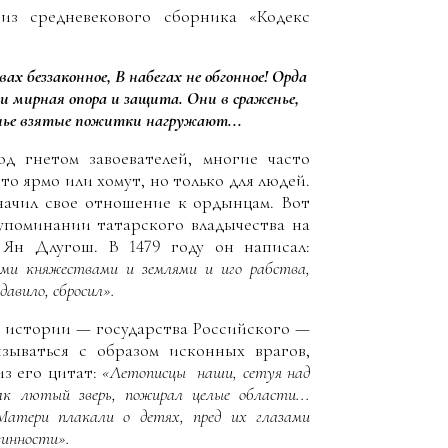
з средневекового сборника «Кодекс
ах беззаконное, В набегах не обгонное! Орда
 мирная опора и защита. Они в сраженье,
енье взятые пожитки нагружают...
д гнетом завоевателей, многие часто
что ярмо или хомут, но только для людей.
значил свое отношение к ордынцам. Вот
 упоминании татарского владычества на
 Ян Длугош. В 1479 году он написал:
оими княжествами и землями и иго рабства
,
давило
,
сбросил»
.
ой истории — государства Российского —
зываться с образом исконных врагов,
из его цитат:
«
Летописцы наши, сетуя над
ак лютый зверь, пожирал целые области...
Матери плакали о детях, пред их глазами
винности».