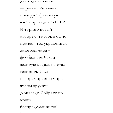
два года изо всей
шершавости языка
полирует филейную
часть президента США.
И турнир новый
изобрел, и кубок в офис
привез, и за украденную
лидером мира у
футболиста Челси
золотую медаль не стал
говорить. И даже
изобрел премию мира,
чтобы вручить
Дональду. Собрату по
крови
беспредельщицкой