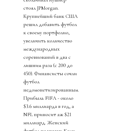
стоял JPMorgan.
Крупнейший банк США
решил добавить футбол
к своему портфолио,
увеличить количество
международных
соревнований в два с
лишним раза (с 200 до
450). Финансисты сочли
футбол
недомонетизированным.
Прибыль FIFA - около
$3.6 миллиарда в год, а
NFL приносит аж $21
миллиард. Женский
футбол не указан. Кому