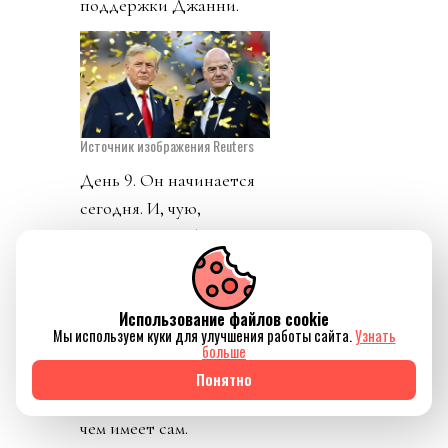
поддержки Джанни.
Источник изображения Reuters
День 9. Он начинается
сегодня. И, чую,
новостей еще будет.
Что же можно понять
пока развивается
Использование файлов cookie
история?
Мы используем куки для улучшения работы сайта.
Узнать
больше
Никто не может
Понятно
передать прав больше,
чем имеет сам.