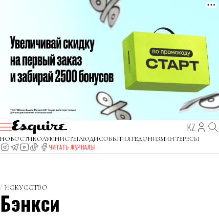
KZ
НОВОСТИ
КОЛУМНИСТЫ
ЛЮДИ
СОБЫТИЯ
ГЕДОНИЗМ
ИНТЕРЕСЫ
ЧИТАТЬ ЖУРНАЛЫ
ИСКУССТВО
Бэнкси