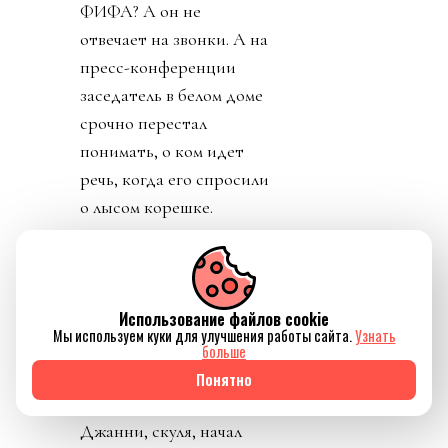
ФИФА? А он не
отвечает на звонки. А на
пресс-конференции
заседатель в белом доме
срочно перестал
понимать, о ком идет
речь, когда его спросили
о лысом корешке.
Картинно вспомнив,
дон заявил, что не
разговаривал с
Использование файлов cookie
Инфантино. Лишенный
Мы используем куки для улучшения работы сайта.
Узнать
благословения патрона,
больше
скукожившийся до
Понятно
размеров Волдеморта,
Джанни, скуля, начал