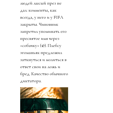
людей лысый през не
дал: комменты, как
всегда, у него и у FIFA
закрыты. Чиновник
запретил упоминать его
пресвятое имя через
«собачку» (@). Плебсу
эгоманьяк предложил
заткнуться и молиться в
ответ свои на ложь и
бред. Качество обычного
диктатора.