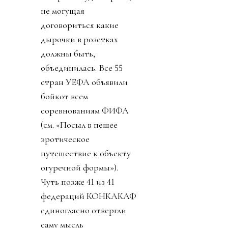
не могущая
договориться какие
дырочки в розетках
должны быть,
объединилась. Все 55
стран УЕФА объявили
бойкот всем
соревнованиям ФИФА
(см. «Посыл в пешее
эротическое
путешествие к объекту
огуречной формы»).
Чуть позже 41 из 41
федераций КОНКАКАФ
единогласно отвергли
саму мысль