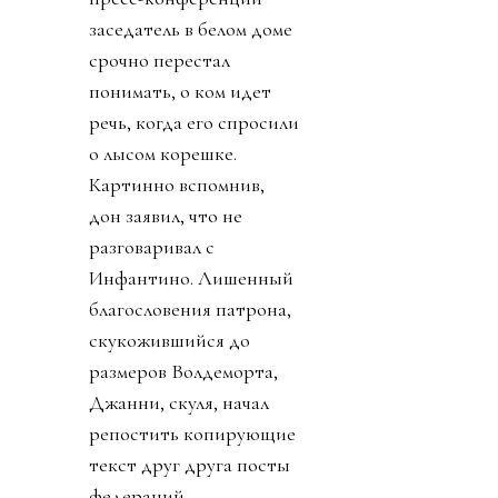
заседатель в белом доме
срочно перестал
понимать, о ком идет
речь, когда его спросили
о лысом корешке.
Картинно вспомнив,
дон заявил, что не
разговаривал с
Инфантино. Лишенный
благословения патрона,
скукожившийся до
размеров Волдеморта,
Джанни, скуля, начал
репостить копирующие
текст друг друга посты
федераций,