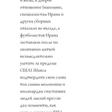
отношение (напомню,
специалистам Ирана и
других сборных
отказали во въезде, а
футболистов Ирана
заставляли после по
окончании матчей
незамедлительно
улетать за пределы
США). Шанса
подтвердить свои слова
тем самым миллионам и
миллиардам счастливых
людей лысый през не
дал: комменты, как
всегда, у него и у FIFA