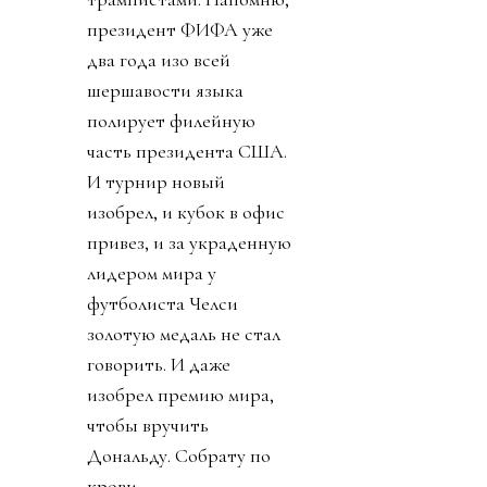
президент ФИФА уже
два года изо всей
шершавости языка
полирует филейную
часть президента США.
И турнир новый
изобрел, и кубок в офис
привез, и за украденную
лидером мира у
футболиста Челси
золотую медаль не стал
говорить. И даже
изобрел премию мира,
чтобы вручить
Дональду. Собрату по
крови