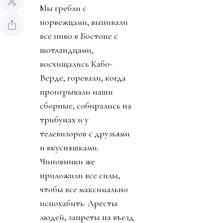
Мы гребли с
норвежцами, выпивали
все пиво в Бостоне с
шотландцами,
восхищались Кабо-
Верде, горевали, когда
проигрывали наши
сборные, собирались на
трибунах и у
телевизоров с друзьями
и вкусняшками.
Чиновники же
приложили все силы,
чтобы все максимально
испохабить. Аресты
людей, запреты на въезд