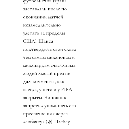
футболистов Ирана
заставляли после по
окончании матчей
незамедлительно
улетать за пределы
США). Шанса
подтвердить свои слова
тем самым миллионам и
миллиардам счастливых
людей лысый през не
дал: комменты, как
всегда, у него и у FIFA
закрыты. Чиновник
запретил упоминать его
пресвятое имя через
«собачку» (@). Плебсу