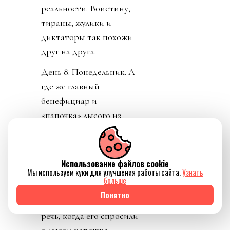
реальности. Воистину,
тираны, жулики и
диктаторы так похожи
друг на друга.
День 8. Понедельник. А
где же главный
бенефициар и
«папочка» лысого из
ФИФА? А он не
отвечает на звонки. А на
пресс-конференции
Использование файлов cookie
Мы используем куки для улучшения работы сайта.
Узнать
заседатель в белом доме
больше
срочно перестал
Понятно
понимать, о ком идет
речь, когда его спросили