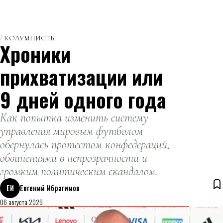
КОЛУМНИСТЫ
Хроники
прихватизации или
9 дней одного года
Как попытка изменить систему
управления мировым футболом
обернулась протестом конфедераций,
обвинениями в непрозрачности и
громким политическим скандалом.
ЕИ
Евгений Ибрагимов
06 августа 2026