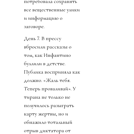
потребовала сохранять
все вещественные улики
и информацию о
заговоре.
День 7. В прессу
вбросили рассказы о
том, как Инфантино
буллили в детстве.
Публика восприняла как
должно. «Жаль тебя.
Теперь проваливай». У
тирана не только не
получилось разыграть
карту жертвы, но и
обнажило тотальный
отрыв диктатора от