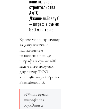
капитального
строительства
АлТС
Джингильбаеву С.
– штраф в сумме
560 млн тенге.
Кроме того, приговор
за дачу взятки с
назначением
наказания в виде
штрафа в сумме 400
млн тенге получил
директор ТОО
«СпецКоммунСтрой»
Разимбеков Б.
«Общая сумма
штрафа для
осужденных