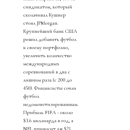
синдикатом, который
сколачивал Кушнер
стоял JPMorgan.
Крупнейший банк США
решил добавить футбол
к своему портфолио,
увеличить количество
международных
соревнований в два с
лишним раза (с 200 до
450). Финансисты сочли
футбол
недомонетизированным.
Прибыль FIFA - около
$3.6 миллиарда в год, а
NFL приносит аж $21