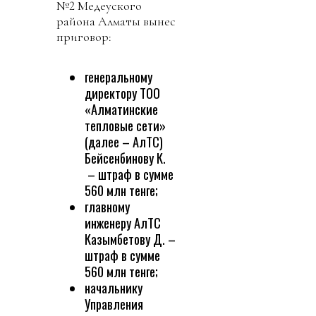
№2 Медеуского
района Алматы вынес
приговор:
генеральному
директору ТОО
«Алматинские
тепловые сети»
(далее – АлТС)
Бейсенбинову К.
– штраф в сумме
560 млн тенге;
главному
инженеру АлТС
Казымбетову Д. –
штраф в сумме
560 млн тенге;
начальнику
Управления