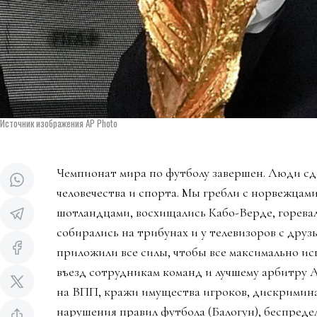
Источник изображения AP Photo
Чемпионат мира по футболу завершен. Люди сд
человечества и спорта. Мы гребли с норвежцами
шотландцами, восхищались Кабо-Верде, горева
собирались на трибунах и у телевизоров с дру
приложили все силы, чтобы все максимально ис
въезд сотрудникам команд и лучшему арбитру 
на ВПП, кражи имущества игроков, дискримин
нарушения правил футбола (Балогун), беспредел