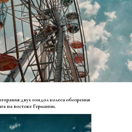
згорания двух гондол колеса обозрения
га на востоке Германии.