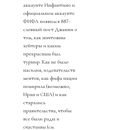
Источник изображения
@fifaworldcup
Но не прошло и недели,
как воплощение
коррупции, президент
ФИФА Инфантино,
нажал на спусковой
крючок давно
созревшего плана:
прихватизация футбола.
О том как почти
похитили футбол - наша
краткая хроника.
День 0. 26 июля 2026.
Ровно через неделю