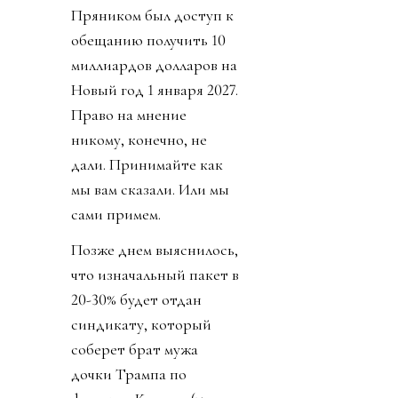
Источник изображения
@fifaworldcup
День 1. Инфантино
сбросил бомбу. У
некоммерческой
организации FIFA будет
создана коммерческая
«дочка» - частный
инвестиционный фонд