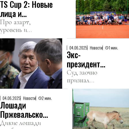
TS Cup 2: Новые
музея Китая.
лица и
международный
Про азарт,
уровень и
драйв
сообщество
любительского
сильных духом
тенниса
04.06.2025
Новости
1 мин.
Экс-
игроков.
президент
Кыргызстана
Суд заочно
признал
получил 11,5
Алмазбека
лет тюрьмы
Атамбаева
04.06.2025
Новости
2 мин.
Лошади
виновным в
коррупции и
Пржевальского
организации
возвращаются
Дикие лошади
беспорядков.