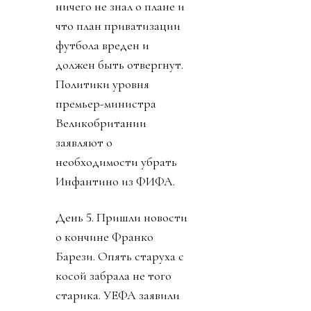
увеличить количество
международных
соревнований в два с
лишним раза (с 200 до
450). Финансисты сочли
футбол
недомонетизированным.
Прибыль FIFA - около
$3.6 миллиарда в год, а
NFL приносит аж $21
миллиард. Женский
футбол не указан. Кому
обещанные миллиарды
достанутся не сказали.
Личности инвесторов
не указаны в документе,