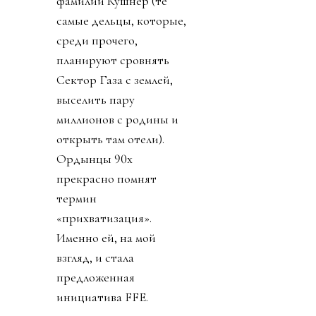
FFE, который будет
рулить, то есть
“развивать” футбол по
миру. 211 федерациям
дали 53 дня принять
этот план и получить 40
миллионов долларов или
отказаться и получить 10
миллионов долларов (см.
«Подкуп и давление на
избирателей», «взятка»).
Пряником был доступ к
обещанию получить 10
миллиардов долларов на
Новый год 1 января 2027.
Право на мнение