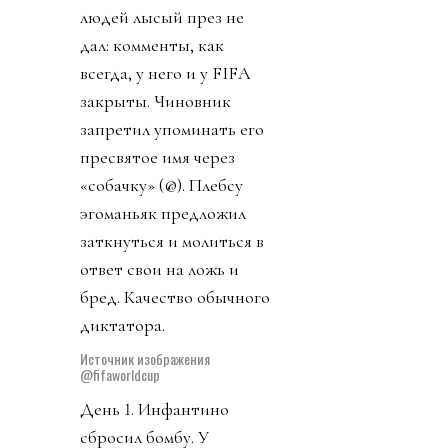
все были рады и
счастливы (см.
«Газлайтинг»). Даже
сборная Иран получила
и визы, и доброе
отношение (напомню,
специалистам Ирана и
других сборных
отказали во въезде, а
футболистов Ирана
заставляли после по
окончании матчей
незамедлительно
улетать за пределы
США). Шанса
подтвердить свои слова