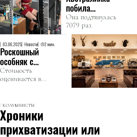
побила
мировой
Она подтянулась
7079 раз.
рекорд по
подтягиваниям
за сутки
03.06.2025
Новости
2 мин.
Роскошный
особняк с
автомузеем и
Стоимость
оценивается в
персональной
125 миллионов
заправкой
долларов.
выставили на
КОЛУМНИСТЫ
продажу в
Хроники
Калифорнии
прихватизации или