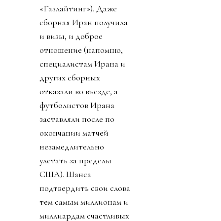
после окончания
финала, на личном
аккаунте Инфантино и
официальном аккаунте
ФИФА появился 887-
словный пост Джанни о
том, как ничтожны
хейтеры и каким
прекрасным был
турнир. Как не было
насилия, издевательств
ментов, как фифа нации
помирила (возможно,
Иран и США) и как
старались
правительства, чтобы