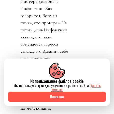
сроки и условия
функционирования не
определены, ничего
кроме приватизации
прав на футбол. К концу
дня Карлос Кордейро,
один из главных
соратников Инфантино,
человек из Goldman
Sachs, подал в отставку.
Карлос подчеркнул, что
Использование файлов cookie
ничего не знал о плане и
Мы используем куки для улучшения работы сайта.
Узнать
что план приватизации
больше
футбола вреден и
Понятно
должен быть отвергнут.
Политики уровня