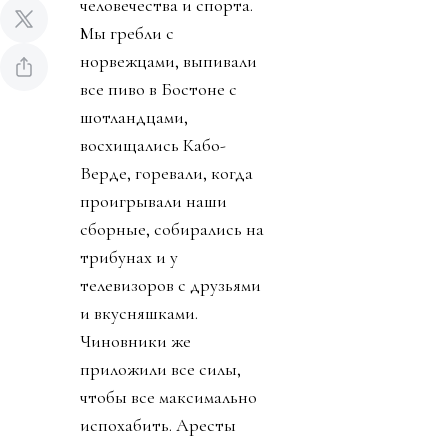
Источник изображения AP Photo
Чемпионат мира по
футболу завершен.
Люди сделали его
прекрасным
праздником
человечества и спорта.
Мы гребли с
норвежцами, выпивали
все пиво в Бостоне с
шотландцами,
восхищались Кабо-
Верде, горевали, когда