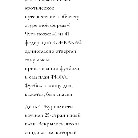
вскрываться. Со
стороны федераций
зазвучало слово
«бойкот».
День 3. Поняв, что
запахло жареным, по-
прежнему прячась за
закрытыми комментами
диктатор, в лучших
традициях маньяка-
потрошителя вышел с
видео, объясняя, что его
план не продажа и что
всем очень хорошо от
этого будет. И тут
свершилось. Лысый