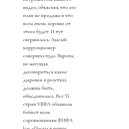
изобрел, и кубок в офис
привез, и за украденную
лидером мира у
футболиста Челси
золотую медаль не стал
говорить. И даже
изобрел премию мира,
чтобы вручить
Дональду. Собрату по
крови
беспредельщицкой
(ведь тираны, жулики и
диктаторы так похожи
друг на друга). Причины
такого, вот уж правда,
лизоблюдства начали