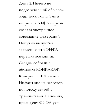
никому, конечно, не
дали. Принимайте как
мы вам сказали. Или мы
сами примем.
Позже днем выяснилось,
что изначальный пакет в
20-30% будет отдан
синдикату, который
соберет брат мужа
дочки Трампа по
фамилии Кушнер (те
самые дельцы, которые,
среди прочего,
планируют сровнять
Сектор Газа с землей,