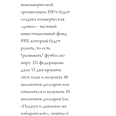
тем самым миллионам и
миллиардам счастливых
людей лысый през не
дал: комменты, как
всегда, у него и у FIFA
закрыты. Чиновник
запретил упоминать его
пресвятое имя через
«собачку» (@). Плебсу
эгоманьяк предложил
заткнуться и молиться в
ответ свои на ложь и
бред. Качество обычного
диктатора.