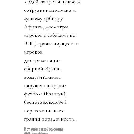
проигрывали наши
сборные, собирались на
трибунах и у
телевизоров с друзьями
и вкусняшками.
Чиновники же
приложили все силы,
чтобы все максимально
испохабить. Аресты
людей, запреты на въезд
сотрудникам команд и
лучшему арбитру
Африки, досмотры
игроков с собаками на
ВПП, кражи имущества
игроков,