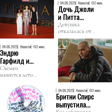
ожиданий,
04.06.2025
Новости
2 мин.
Дочь Джоли
продемонстрировав
низкие результаты
и Питта
на рынке.
Шайло
Девушка
отказалась от
сменила имя
фамилии отца.
04.06.2025
Новости
2 мин.
Эндрю
Гарфилд и
Юра Борисов
Съемки
начнутся летом
могут
в Сан-
сыграть в
Франциско и
фильме про
04.06.2025
Новости
2 мин.
Бритни Спирс
Италии.
ИИ
выпустила
Коллаборация