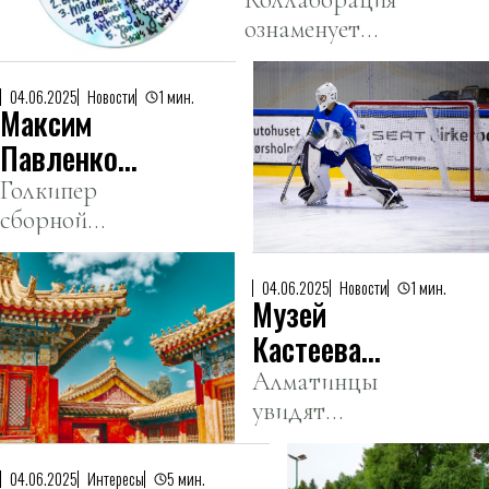
мерч и
ознаменует
ремикс-
финальную
альбом в
коллекцию
коллаборации
04.06.2025
Новости
1 мин.
Максим
дизайнера
с Balenciaga
Демны для
Павленко
Balenciaga.
продолжит
Голкипер
сборной
карьеру в
Казахстана
США
подписал
04.06.2025
Новости
1 мин.
Музей
контракт с
«Уилкс-Барре/
Кастеева
Скрэнтон
представит
Алматинцы
Пингвинз».
увидят
шедевры
экспозицию из
китайского
Национального
искусства
04.06.2025
Интересы
5 мин.