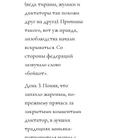
совещание федераций.
Попутно выпустив
заявление, что ФИФА
перешла все линии.
Следом собрание
объявила КОНКАКАФ.
Конгресс США вызвал
Инфантино на разговор
по поводу связей с
трампистами. Напомню,
президент ФИФА уже
два года изо всей
шершавости языка
полирует филейную
часть президента США.
И турнир новый