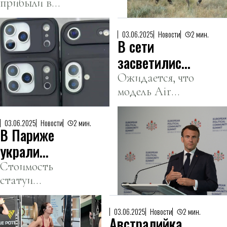
прибыли в
в степь
резерват «Алтын
Казахстана
Дала» для
03.06.2025
Новости
2 мин.
В сети
адаптации и
подготовки к
засветились
жизни в дикой
все модели
Ожидается, что
природе.
модель Air
нового
станет самой
iPhone 17
тонкой и
03.06.2025
Новости
2 мин.
В Париже
легкой.
украли
восковую
Стоимость
статуи
статую
оценивается в
Макрона
40 тысяч евро.
03.06.2025
Новости
2 мин.
Австралийка