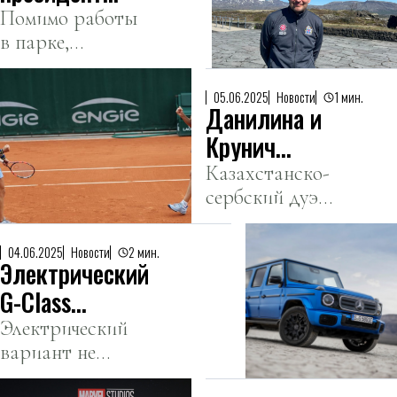
Исландии
Помимо работы
в парке,
стал гидом в
Йоуханнессон
национальном
продолжает
парке
05.06.2025
Новости
1 мин.
Данилина и
свою
деятельность
Крунич
как историк и
вышли в
Казахстанско-
занимает
сербский дуэт
полуфинал
должность
продолжает
«Ролан
младшего
покорять
Гаррос»
04.06.2025
Новости
2 мин.
профессора в
Электрический
парижские
Исландском
корты.
G-Class
университете.
официально
Электрический
вариант не
назвали
оправдал
провалом