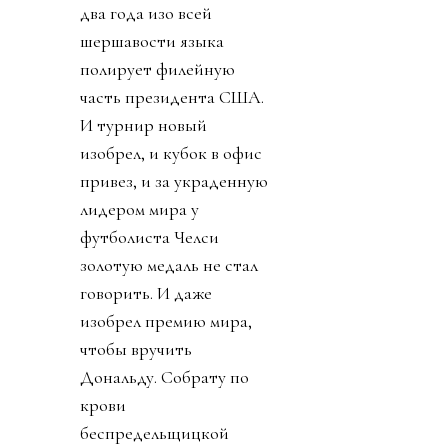
выселить пару
миллионов с родины и
открыть там отели).
Ордынцы 90х
прекрасно помнят
термин
«прихватизация».
Именно ей, на мой
взгляд, и стала
предложенная
инициатива FFE.
День 2. Ничего не
подозревавший обо всем
этом футбольный мир
взорвался. УЕФА первой
созвала экстренное