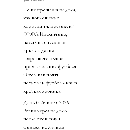
дискриминация
сборной Ирана,
возмутительные
нарушения правил
футбола (Балогун),
беспредел властей,
пересечение всех
границ порядочности.