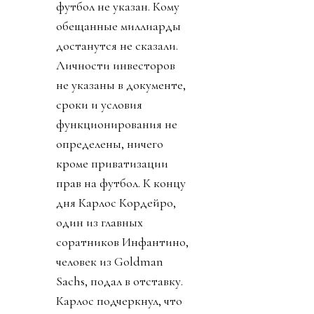
единогласно отвергли
саму мысль
приватизации футбола
и сам план ФИФА.
Футбол к концу дня,
кажется, был спасен.
День 4. Журналисты
изучили 25-страничный
план. Вскрылось, что за
синдикатом, который
сколачивал Кушнер
стоял JPMorgan.
Крупнейший банк США
решил добавить футбол
к своему портфолио,