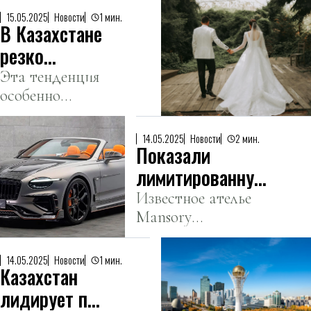
2025
за активность в
15.05.2025
Новости
1 мин.
интернете.
В Казахстане
резко
сократилось
Эта тенденция
особенно
число браков
заметна в двух
крупных
14.05.2025
Новости
2 мин.
Показали
регионах.
лимитированную
версию Bentley
Известное ателье
Mansory
Continental GTC
представило
от Mansory
уникальную
14.05.2025
Новости
1 мин.
Казахстан
версию Bentley
Continental GTC
лидирует по
на выставке Top