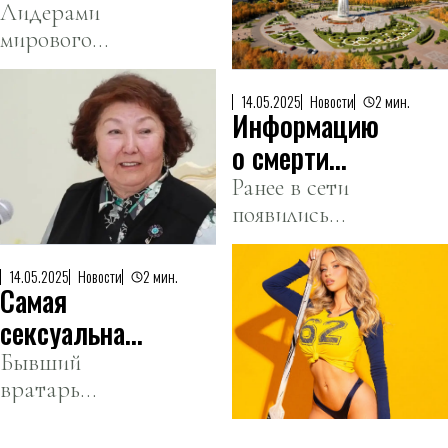
качеству
Лидерами
Marques Monaco
мирового
жизни в
2025.
рейтинга стали
Центральной
Швейцария,
Азии
14.05.2025
Новости
2 мин.
Информацию
Норвегия и
Исландия.
о смерти
Сары
Ранее в сети
появились
Назарбаевой
слухи о ее
опровергли
смерти, однако
14.05.2025
Новости
2 мин.
Самая
они не
подтвердились.
сексуальная
хоккеистка в
Бывший
вратарь
мире назвала
женской
себя «Чудом
хоккейной