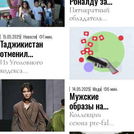
Роналду за
сборную
Пятикратный
обладатель
Португалии
«Золотого
вызвал
мяча»
интерес
15.05.2025
Новости
1 мин.
Таджикистан
поздравил
европейских
сына с
отменил
грандов
дебютом в
уголовное
Из Уголовного
юношеской
кодекса
наказание за
сборной.
страны
лайки и
исключены
репосты
14.05.2025
Мода
5 мин.
Мужские
статьи,
которые ранее
образы на
позволяли
Visa Fashion
Коллекции
наказывать
сезона pre-fall
Week Almaty
пользователей
2025.