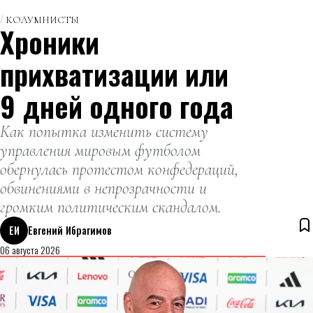
света»
команды
КОЛУМНИСТЫ
Хроники
«Блюватер
Хоукс»
прихватизации или
Микайла
Демайтер
9 дней одного года
вновь
привлекла
Как попытка изменить систему
внимание после
управления мировым футболом
публикации
обернулась протестом конфедераций,
откровенной
обвинениями в непрозрачности и
фотосессии.
громким политическим скандалом.
ЕИ
Евгений Ибрагимов
06 августа 2026