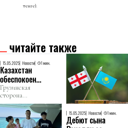
тенге).
читайте также
15.05.2025
Новости
1 мин.
Казахстан
обеспокоен
депортацией
Грузинская
сторона
своих
предоставила
граждан из
ответ.
Грузии
15.05.2025
Новости
1 мин.
Дебют сына