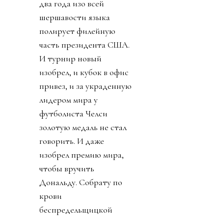
два года изо всей
шершавости языка
полирует филейную
часть президента США.
И турнир новый
изобрел, и кубок в офис
привез, и за украденную
лидером мира у
футболиста Челси
золотую медаль не стал
говорить. И даже
изобрел премию мира,
чтобы вручить
Дональду. Собрату по
крови
беспредельщицкой