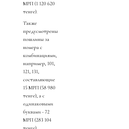
МРП (1 120 620
тенге).
Также
предусмотрены
пошлины за
номера с
комбинациями,
например, 101,
121, 131,
составляющие
15 МРП (58 980
тенге), а с
одинаковыми
буквами - 72
МРП (283 104
тенге).