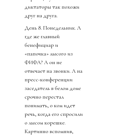
диктаторы так похожи
друг на друга.
День 8. Понедельник. А
где же главный
бенефициар и
«папочка» лысого из
ФИФА? А он не
отвечает на звонки. А на
пресс-конференции
заседатель в белом доме
срочно перестал
понимать, о ком идет
речь, когда его спросили
о лысом корешке.
Картинно вспомнив,