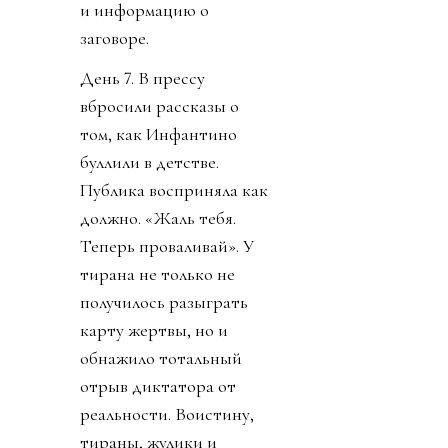
и информацию о
заговоре.
День 7. В прессу
вбросили рассказы о
том, как Инфантино
буллили в детстве.
Публика восприняла как
должно. «Жаль тебя.
Теперь проваливай». У
тирана не только не
получилось разыграть
карту жертвы, но и
обнажило тотальный
отрыв диктатора от
реальности. Воистину,
тираны, жулики и