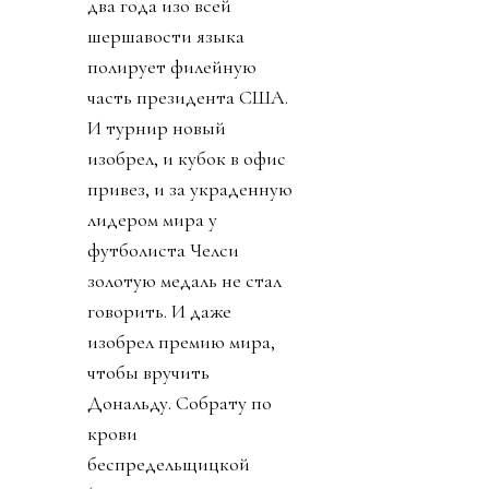
два года изо всей
шершавости языка
полирует филейную
часть президента США.
И турнир новый
изобрел, и кубок в офис
привез, и за украденную
лидером мира у
футболиста Челси
золотую медаль не стал
говорить. И даже
изобрел премию мира,
чтобы вручить
Дональду. Собрату по
крови
беспредельщицкой