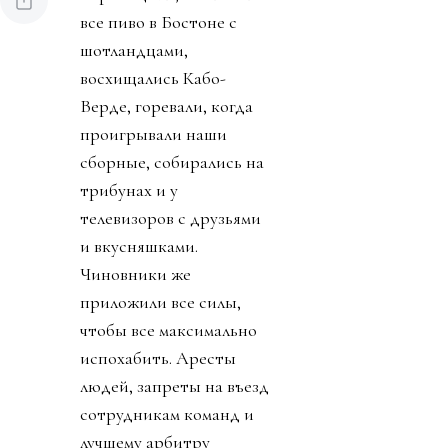
все пиво в Бостоне с
шотландцами,
восхищались Кабо-
Верде, горевали, когда
проигрывали наши
сборные, собирались на
трибунах и у
телевизоров с друзьями
и вкусняшками.
Чиновники же
приложили все силы,
чтобы все максимально
испохабить. Аресты
людей, запреты на въезд
сотрудникам команд и
лучшему арбитру