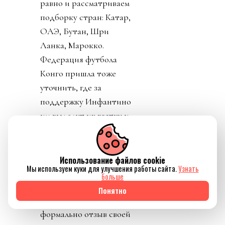
равно и рассматриваем
подборку стран: Катар,
ОАЭ, Бутан, Шри
Ланка, Марокко.
Федерация футбола
Конго пришла тоже
уточнить, где за
поддержку Инфантино
им выдадут их взятку и
поблагодарить лично
товарища Инфантино за
развитие конголезского
Использование файлов cookie
Мы используем куки для улучшения работы сайта.
Узнать
футбола. Английская и
больше
Валлийская ассоциации
Понятно
футбола закрепили
формально отзыв своей