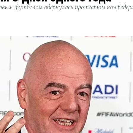
вым футболом обернулась протестом конфедерац