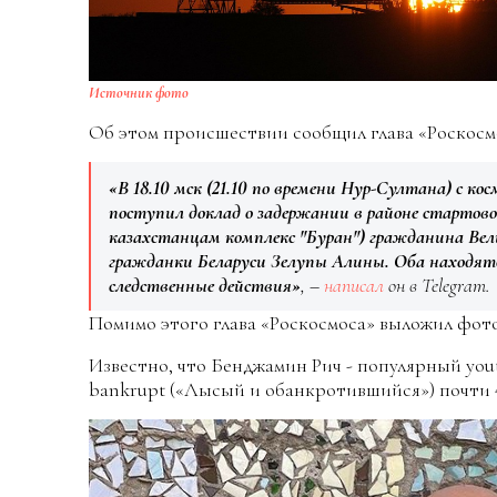
Источник фото
Об этом происшествии сообщил глава «Роскосм
«В 18.10 мск (21.10 по времени Нур-Султана) с к
поступил доклад о задержании в районе стартов
казахстанцам комплекс "Буран") гражданина В
гражданки Беларуси Зелупы Алины. Оба находятс
следственные действия»
, –
написал
он в Telegram.
Помимо этого глава «Роскосмоса» выложил фо
Известно, что Бенджамин Рич - популярный yout
bankrupt («Лысый и обанкротившийся») почти 