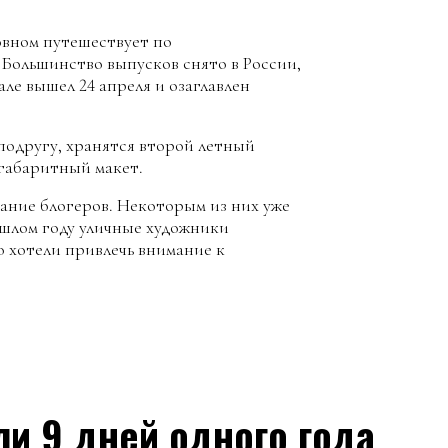
овном путешествует по
Большинство выпусков снято в России,
але вышел 24 апреля и озаглавлен
 подругу, хранятся второй летный
 габаритный макет.
ание блогеров. Некоторым из них уже
рошлом году уличные художники
о хотели привлечь внимание к
ли 9 дней одного года