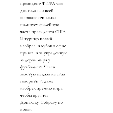
президент ФИФА уже
два года изо всей
шершавости языка
полирует филейную
часть президента США.
И турнир новый
изобрел, и кубок в офис
привез, и за украденную
лидером мира у
футболиста Челси
золотую медаль не стал
говорить. И даже
изобрел премию мира,
чтобы вручить
Дональду. Собрату по
крови