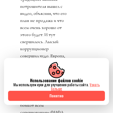
потрошителя вышел с
видео, объясняя, что его
план не продажа и что
всем очень хорошо от
этого будет. И тут
свершилось. Лысый
коррупционер
совершил чудо. Европа,
не могущая
договориться какие
дырочки в розетках
Использование файлов cookie
должны быть,
Мы используем куки для улучшения работы сайта.
Узнать
больше
объединилась. Все 55
Понятно
стран УЕФА объявили
бойкот всем
соревнованиям ФИФА