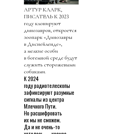
АРТУР КЛАРК,
ПИСАТЕЛЬ К 2023
году клонируют
динозавров, откроется
зоопарк «Динозавры
в Диснейленде»,
а мелкие особи
в богемной среде будут
служить сторожевыми
собаками.
К 2024
году радиотелескопы
зафиксируют разумные
сигналы из центра
Млечного Пути.
Но расшифровать
их мы не сможем.
Да и не очень-то
хотелось — космос