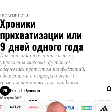
КОЛУМНИСТЫ
Хроники
прихватизации или
9 дней одного года
Как попытка изменить систему
управления мировым футболом
обернулась протестом конфедераций,
обвинениями в непрозрачности и
громким политическим скандалом.
ЕИ
Евгений Ибрагимов
06 августа 2026