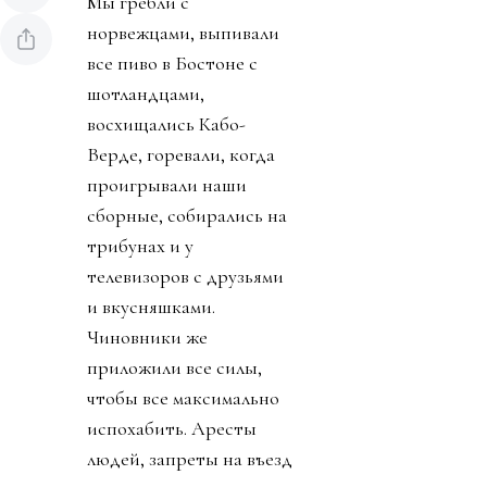
Мы гребли с
норвежцами, выпивали
все пиво в Бостоне с
шотландцами,
восхищались Кабо-
Верде, горевали, когда
проигрывали наши
сборные, собирались на
трибунах и у
телевизоров с друзьями
и вкусняшками.
Чиновники же
приложили все силы,
чтобы все максимально
испохабить. Аресты
людей, запреты на въезд