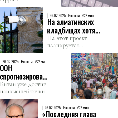
голосового
выпустила
ввода,
обновление,
связанную с
26.02.2025
Новости
2 мин.
На алматинских
чтобы
расизмом
исправить
кладбищах хотят
ошибку
установить 400
На этот проект
голосового
планируется
камер
ввода, из-за
выделить 582
видеонаблюдения
которой слово
миллиона тенге на
26.02.2025
Новости
2 мин.
«расист»
ООН
три года.
временно
спрогнозировала
отображалось
рекордные пики
Китай уже достиг
как «Трамп» на
наивысшей точки
экранах
численности
по количеству
iPhone.
населения
граждан пять лет
26.02.2025
Новости
2 мин.
«Последняя глава
назад.