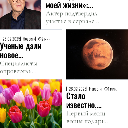
моей жизни»:
Литгоу согласился
Актер подтвердил
участие в сериале
сыграть Дамблдора
«Гарри Поттер» от
HBO.
26.02.2025
Новости
2 мин.
Ученые дали
новое
объяснение
Специалисты
опровергли
красному
самую
цвету Марса
популярную
26.02.2025
Новости
1 мин.
Стало
теорию о
Красной
известно,
планете.
сколько дней
Первый месяц
весны подарит
казахстанцы