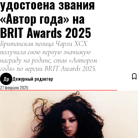
удостоена звания
«Автор года» на
BRIT Awards 2025
Британская певица Чарли XCX
получила свою первую значимую
награду на родине, став «Автором
года» по версии BRIT Awards 2025.
Др
Дежурный редактор
27 февраля 2025