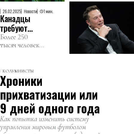
14 дней
будут
отдыха,
отдыхать в
26.02.2025
Новости
1 мин.
Канадцы
включая
марте
выходные и
требуют
праздники.
лишить
Более 250
тысяч человек
Илона Маска
подписали
гражданства
петицию.
КОЛУМНИСТЫ
Хроники
прихватизации или
9 дней одного года
Как попытка изменить систему
управления мировым футболом