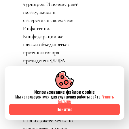
турниров. И почему рвет
глотку, жилы и
отверстия в своем теле
Инфантино.
Конфедерации же
начали объединяться
против заговора
президента ФИФА.
День 6. В субботу было
тихо. Только Катар
заявил о своей
Использование файлов cookie
поддержке Инфантино.
Мы используем куки для улучшения работы сайта.
Узнать
больше
Напомню, шеф ФИФА и
Понятно
чемпионат у них провел,
и на их джете летал по
всему свету, и лично