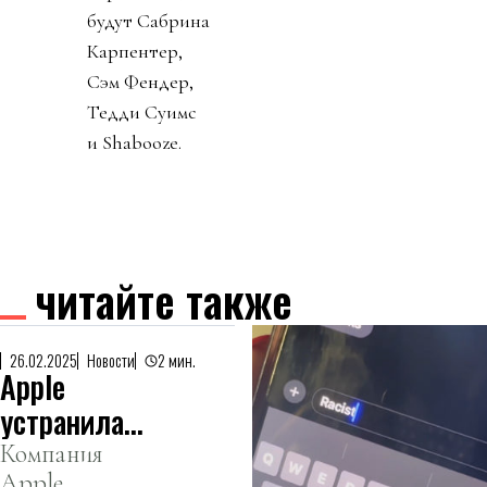
будут Сабрина
Карпентер,
Сэм Фендер,
Тедди Суимс
и Shabooze.
читайте также
26.02.2025
Новости
2 мин.
Apple
устранила
ошибку
Компания
Apple