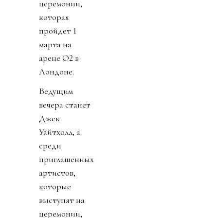
церемонии,
которая
пройдет 1
марта на
арене O2 в
Лондоне.
Ведущим
вечера станет
Джек
Уайтхолл, а
среди
приглашенных
артистов,
которые
выступят на
церемонии,