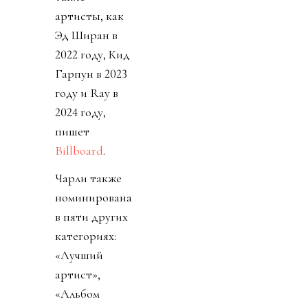
артисты, как
Эд Ширан в
2022 году, Кид
Гарпун в 2023
году и Ray в
2024 году,
пишет
Billboard
.
Чарли также
номинирована
в пяти других
категориях:
«Лучший
артист»,
«Альбом