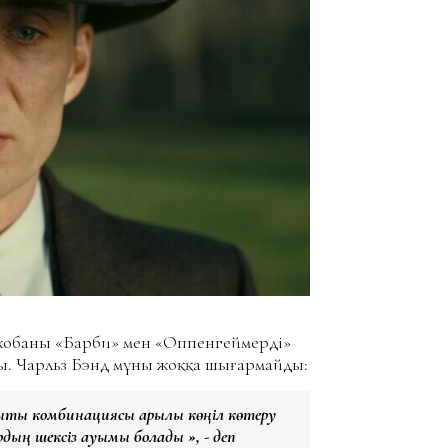
жобаны «Барби» мен «Оппенгеймердің»
ады. Чарльз Бэнд мұны жоққа шығармайды:
зықты комбинациясы арқылы көңіл көтеру
ордың шексіз ауқымы болады », - деп