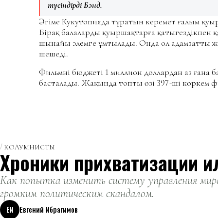
түсіндірді Бэнд.
Әңгіме Кукутопияда тұратын керемет ғалым қу
Бірақ балалардың қуыршақтарға қатыгездікпен 
шынайы әлемге ұмтылады. Онда ол адамзатты ж
шешеді.
Фильмнің бюджеті 1 миллион доллардан аз ғана б
басталады. Жақында топтың өзі 397-ші көркем ф
КОЛУМНИСТЫ
Хроники прихватизации и
Как попытка изменить систему управления миро
громким политическим скандалом.
ЕИ
Евгений Ибрагимов