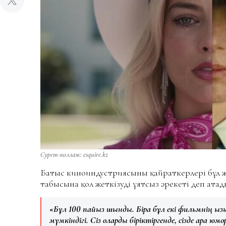
Сурет-коллаж: esquire.kz
Батыс киноиндустриясының қайраткерлері бұл 
табысына қол жеткізудің ұятсыз әрекеті деп ат
«Бұл 100 пайыз шындық. Бірақ бұл екі фильмнің қы
мүмкіндігі. Сіз оларды біріктіргенде, сізде қара юм