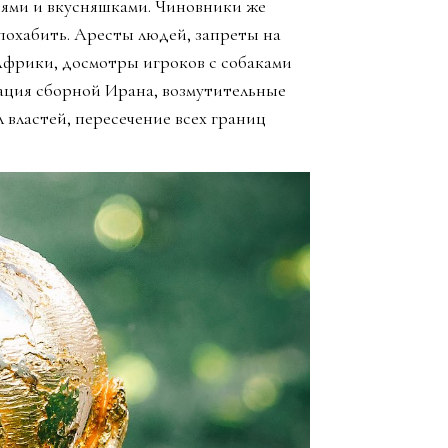
зьями и вкусняшками. Чиновники же
похабить. Аресты людей, запреты на
Африки, досмотры игроков с собаками
ация сборной Ирана, возмутительные
 властей, пересечение всех границ