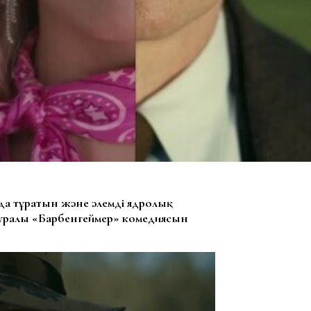
яда тұратын және әлемді ядролық
уралы «Барбенгеймер» комедиясын