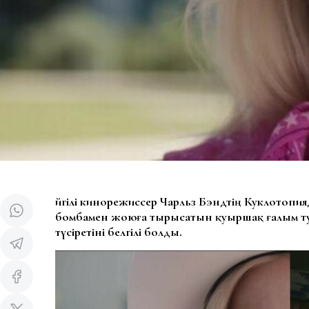
Әйгілі кинорежиссер Чарльз Бэндтің Куклотопи
бомбамен жоюға тырысатын қуыршақ ғалым т
түсіретіні белгілі болды.