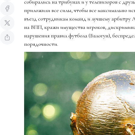
собирались на трибунах и у телевизоров с дру
приложили все силы, чтобы все максимально ис
въезд сотрудникам команд и лучшему арбитру 
на ВПП, кражи имущества игроков, дискримин
нарушения правил футбола (Балогун), беспредел
порядочности.