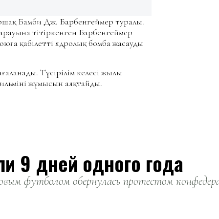
ыршақ Бамби Дж. Барбенгеймер туралы.
қарауына тітіркенген Барбенгеймер
оюға қабілетті ядролық бомба жасауды
ағаланады. Түсірілім келесі жылы
ильмінің жұмысын аяқтайды.
ли 9 дней одного года
вым футболом обернулась протестом конфедерац