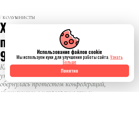
КОЛУМНИСТЫ
Хроники
прихватизации или
9 дней одного года
Использование файлов cookie
Мы используем куки для улучшения работы сайта.
Узнать
больше
Как попытка изменить систему
Понятно
управления мировым футболом
обернулась протестом конфедераций,
обвинениями в непрозрачности и
громким политическим скандалом.
ЕИ
Евгений Ибрагимов
06 августа 2026