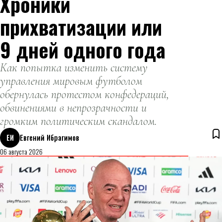
Хроники
прихватизации или
9 дней одного года
Как попытка изменить систему
управления мировым футболом
обернулась протестом конфедераций,
обвинениями в непрозрачности и
громким политическим скандалом.
ЕИ
Евгений Ибрагимов
06 августа 2026