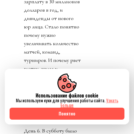
зарплату в 30 миллионов
долларов в год, и
дивиденды от нового
юр лица. Стало понятно
почему нужно
увеличивать количество
матчей, команд,
турниров. И почему рвет
глотку, жилы и
отверстия в своем теле
Инфантино.
Конфедерации же
Использование файлов cookie
Мы используем куки для улучшения работы сайта.
Узнать
начали объединяться
больше
против заговора
Понятно
президента ФИФА.
День 6. В субботу было