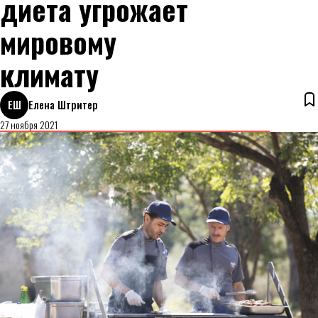
диета угрожает
мировому
климату
ЕШ
Елена Штритер
27 ноября 2021