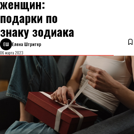
женщин:
подарки по
знаку зодиака
ЕШ
Елена Штритер
06 марта 2023