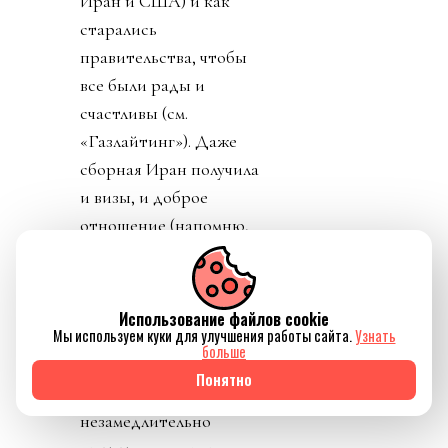
Иран и США) и как
старались
правительства, чтобы
все были рады и
счастливы (см.
«Газлайтинг»). Даже
сборная Иран получила
и визы, и доброе
отношение (напомню,
специалистам Ирана и
других сборных
отказали во въезде, а
Использование файлов cookie
Мы используем куки для улучшения работы сайта.
Узнать
футболистов Ирана
больше
заставляли после по
Понятно
окончании матчей
незамедлительно