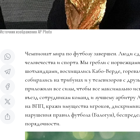
Источник изображения AP Photo
Чемпионат мира по футболу завершен. Люди сд
человечества и спорта. Мы гребли с норвежцами
шотландцами, восхищались Кабо-Верде, горева
собирались на трибунах и у телевизоров с дру
приложили все силы, чтобы все максимально ис
въезд сотрудникам команд и лучшему арбитру 
на ВПП, кражи имущества игроков, дискримин
нарушения правил футбола (Балогун), беспредел
порядочности.