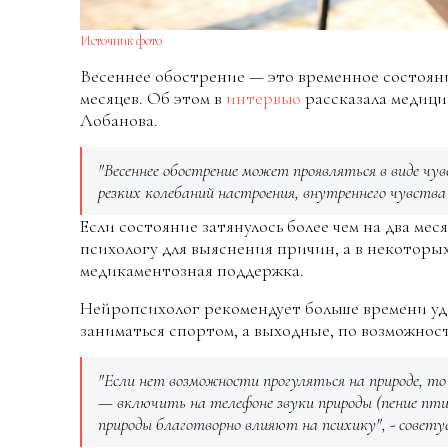
Источник фото
Весеннее обострение — это временное состояни
месяцев. Об этом в
интервью
рассказала медици
Лобанова.
"Весеннее обострение может проявляться в виде ч
резких колебаний настроения, внутреннего чувства 
Если состояние затянулось более чем на два мес
психологу для выяснения причин, а в некоторы
медикаментозная поддержка.
Нейропсихолог рекомендует больше времени уде
заниматься спортом, а выходные, по возможнос
"Если нет возможности прогуляться на природе, то
— включить на телефоне звуки природы (пение птиц
природы благотворно влияют на психику", - совету