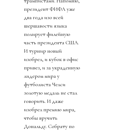
трампистами. Напомню,
президент ФИФА уже
два года изо всей
шершавости языка
полирует филейную
часть президента США.
И турнир новый
изобрел, и кубок в офис
привез, и за украденную
лидером мира у
футболиста Челси
золотую медаль не стал
говорить. И даже
изобрел премию мира,
чтобы вручить
Дональду. Собрату по