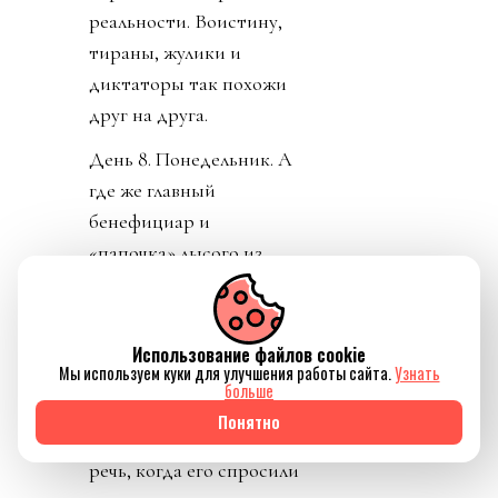
реальности. Воистину,
тираны, жулики и
диктаторы так похожи
друг на друга.
День 8. Понедельник. А
где же главный
бенефициар и
«папочка» лысого из
ФИФА? А он не
отвечает на звонки. А на
пресс-конференции
Использование файлов cookie
Мы используем куки для улучшения работы сайта.
Узнать
заседатель в белом доме
больше
срочно перестал
Понятно
понимать, о ком идет
речь, когда его спросили