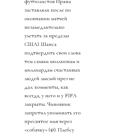
футболистов Ирана
заставляли после по
окончании матчей
незамедлительно
улетать за пределы
США). Шанса
подтвердить свои слова
тем самым миллионам и
миллиардам счастливых
людей лысый през не
дал: комменты, как
всегда, у него и у FIFA
закрыты. Чиновник
запретил упоминать его
пресвятое имя через
«собачку» (@). Плебсу