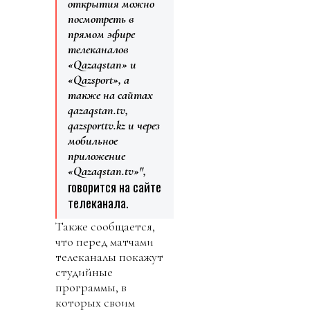
открытия можно
посмотреть в
прямом эфире
телеканалов
«Qazaqstan» и
«Qazsport», а
также на сайтах
qazaqstan.tv,
qazsporttv.kz и через
мобильное
приложение
«Qazaqstan.tv»",
говорится на сайте
телеканала.
Также сообщается,
что перед матчами
телеканалы покажут
студийные
программы, в
которых своим