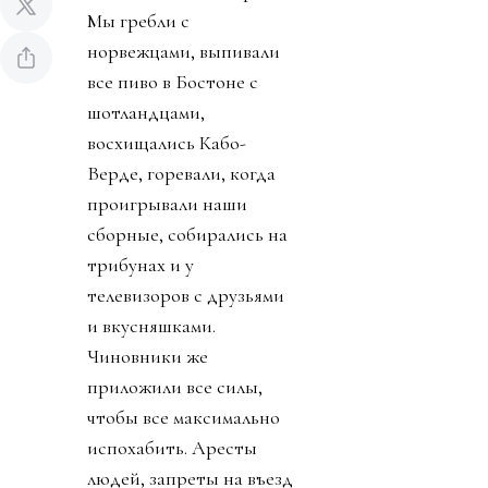
Мы гребли с
норвежцами, выпивали
все пиво в Бостоне с
шотландцами,
восхищались Кабо-
Верде, горевали, когда
проигрывали наши
сборные, собирались на
трибунах и у
телевизоров с друзьями
и вкусняшками.
Чиновники же
приложили все силы,
чтобы все максимально
испохабить. Аресты
людей, запреты на въезд