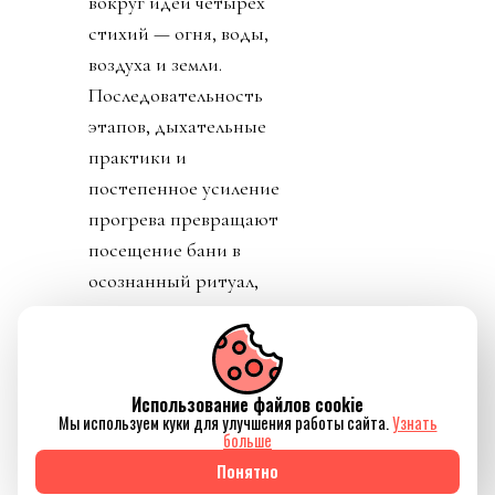
вокруг идеи четырех
стихий — огня, воды,
воздуха и земли.
Последовательность
этапов, дыхательные
практики и
постепенное усиление
прогрева превращают
посещение бани в
осознанный ритуал,
который помогает не
только восстановить
силы, но и ненадолго
Использование файлов cookie
отключиться от
Мы используем куки для улучшения работы сайта.
Узнать
привычного ритма
больше
жизни.
Понятно