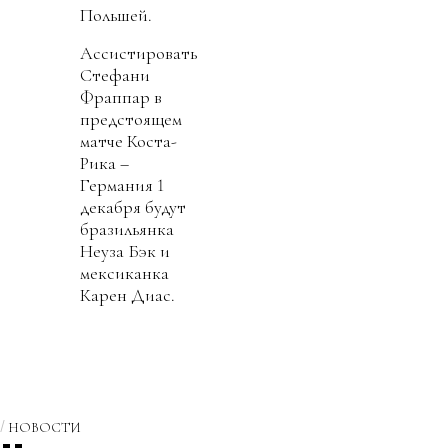
Польшей.
Ассистировать
Стефани
Фраппар в
предстоящем
матче Коста-
Рика –
Германия 1
декабря будут
бразильянка
Неуза Бэк и
мексиканка
Карен Диас.
НОВОСТИ