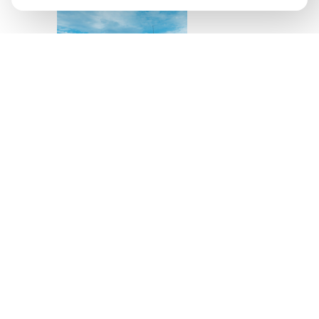
Источник изображения
AQBOZAT
Сегодня баня всё
меньше ассоциируется
исключительно с
традицией или
способом провести
выходной. Она
становится частью
культуры осознанного
отдыха, где одинаково
важны здоровье,