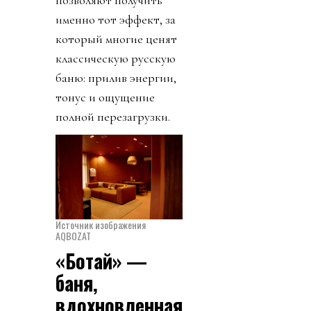
именно тот эффект, за
который многие ценят
классическую русскую
баню: прилив энергии,
тонус и ощущение
полной перезагрузки.
Источник изображения
AQBOZAT
«Ботай» —
баня,
вдохновленная