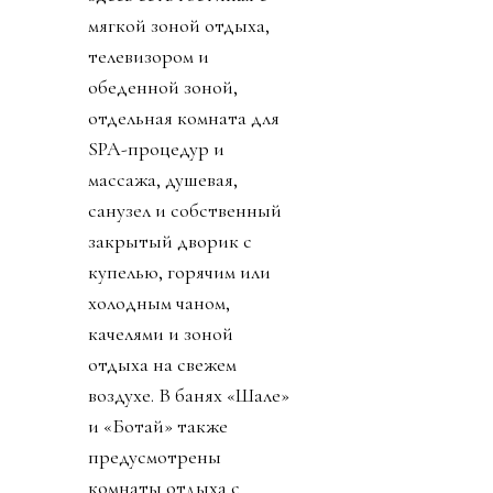
мягкой зоной отдыха,
телевизором и
обеденной зоной,
отдельная комната для
SPA-процедур и
массажа, душевая,
санузел и собственный
закрытый дворик с
купелью, горячим или
холодным чаном,
качелями и зоной
отдыха на свежем
воздухе. В банях «Шале»
и «Ботай» также
предусмотрены
комнаты отдыха с