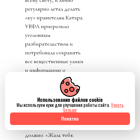
регулярно летал делать
«ку» правителям Катара.
УЕФА пригрозило
уголовным
разбирательством и
потребовала сохранять
все вещественные улики
и информацию о
заговоре.
День 7. В прессу
Использование файлов cookie
вбросили рассказы о
Мы используем куки для улучшения работы сайта.
Узнать
том, как Инфантино
больше
буллили в детстве.
Понятно
Публика восприняла как
должно. «Жаль тебя.