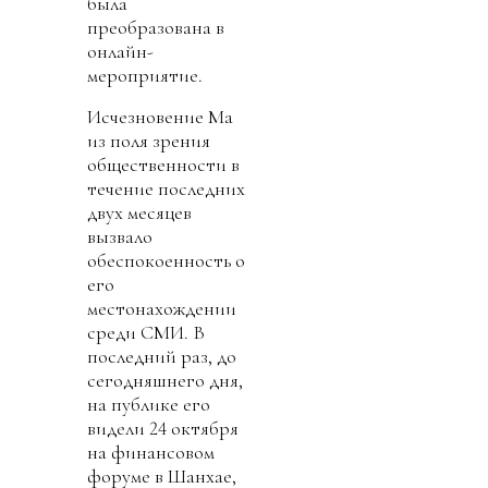
была
преобразована в
онлайн-
мероприятие.
Исчезновение Ма
из поля зрения
общественности в
течение последних
двух месяцев
вызвало
обеспокоенность о
его
местонахождении
среди СМИ. В
последний раз, до
сегодняшнего дня,
на публике его
видели 24 октября
на финансовом
форуме в Шанхае,