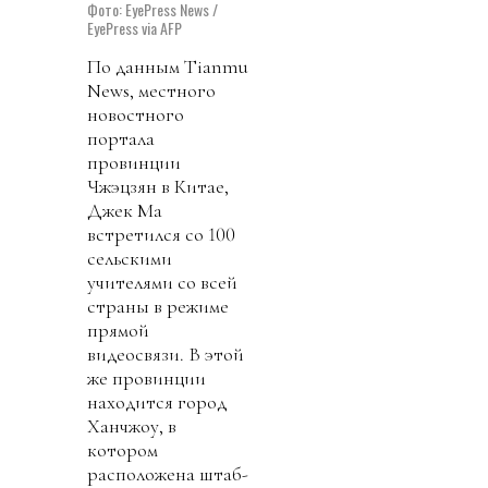
Фото: EyePress News /
EyePress via AFP
По данным Tianmu
News, местного
новостного
портала
провинции
Чжэцзян в Китае,
Джек Ма
встретился со 100
сельскими
учителями со всей
страны в режиме
прямой
видеосвязи. В этой
же провинции
находится город
Ханчжоу, в
котором
расположена штаб-