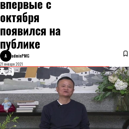
впервые с
октября
появился на
публике
A
adminPMG
21 января 2021