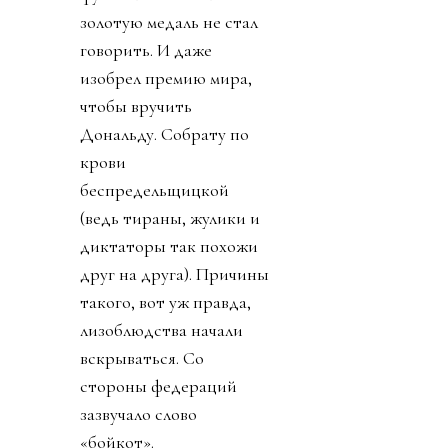
золотую медаль не стал
говорить. И даже
изобрел премию мира,
чтобы вручить
Дональду. Собрату по
крови
беспредельщицкой
(ведь тираны, жулики и
диктаторы так похожи
друг на друга). Причины
такого, вот уж правда,
лизоблюдства начали
вскрываться. Со
стороны федераций
зазвучало слово
«бойкот».