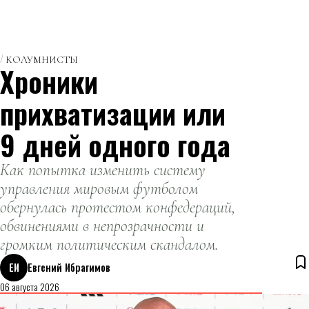
КОЛУМНИСТЫ
Хроники
прихватизации или
9 дней одного года
Как попытка изменить систему
управления мировым футболом
обернулась протестом конфедераций,
обвинениями в непрозрачности и
громким политическим скандалом.
ЕИ
Евгений Ибрагимов
06 августа 2026