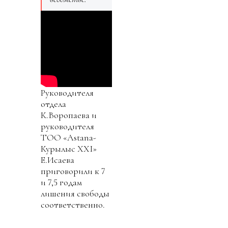
Руководителя
отдела
К.Воропаева и
руководителя
ТОО «Аstana-
Курылыс ХХI»
Е.Исаева
приговорили к 7
и 7,5 годам
лишения свободы
соответственно.