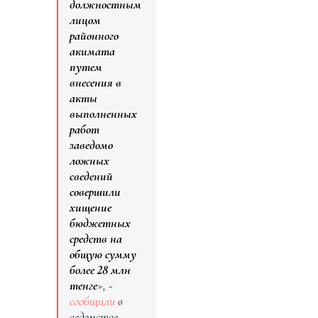
должностным
лицом
районного
акимата
путем
внесения в
акты
выполненных
работ
заведомо
ложных
сведений
совершили
хищение
бюджетных
средств на
общую сумму
более 28 млн
тенге
», -
сообщили
в
ведомстве.