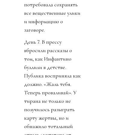
потребовала сохранять
все вещественные улики
и информацию о
заговоре.
День 7. В прессу
вбросили рассказы о
том, как Инфантино
буллили в детстве.
Публика восприняла как
должно. «Жаль тебя.
Теперь проваливай». У
тирана не только не
получилось разыграть
карту жертвы, но и
обнажило тотальный
отрыв диктатора от