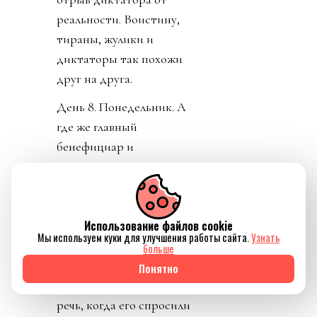
реальности. Воистину,
тираны, жулики и
диктаторы так похожи
друг на друга.
День 8. Понедельник. А
где же главный
бенефициар и
«папочка» лысого из
ФИФА? А он не
отвечает на звонки. А на
Использование файлов cookie
пресс-конференции
Мы используем куки для улучшения работы сайта.
Узнать
заседатель в белом доме
больше
срочно перестал
Понятно
понимать, о ком идет
речь, когда его спросили