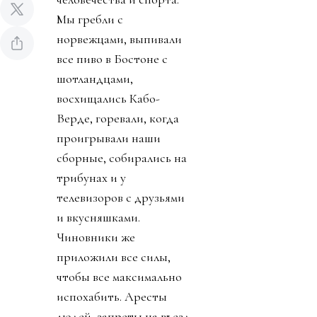
Мы гребли с
норвежцами, выпивали
все пиво в Бостоне с
шотландцами,
восхищались Кабо-
Верде, горевали, когда
проигрывали наши
сборные, собирались на
трибунах и у
телевизоров с друзьями
и вкусняшками.
Чиновники же
приложили все силы,
чтобы все максимально
испохабить. Аресты
людей, запреты на въезд