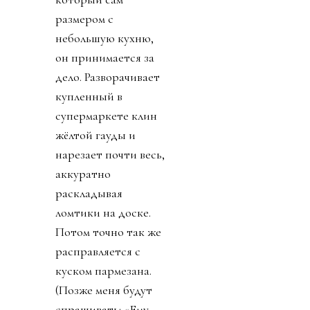
удовлетворяют
любопытство — или
просто теряют
интерес, — он
протягивает руку и
представляется:
«Привет! Брэд». При
этом едва заметно
откидывает голову,
его знаменитые
золотистые волосы
качаются, и он
улыбается той самой
улыбкой, от которой
хочется спросить:
что он успел понять