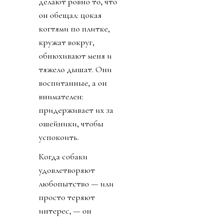
Esquire
На нём футболка
цвета яркого
яичного желтка
поверх ослепительно
белой футболки,
мерцающие золотые
брюки-парашюты и
белые кроссовки. И
каким-то образом
это едва ли не самый
крутой образ на
свете.
В холле два дудля —
Сандей («как десерт