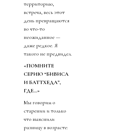
выветривается,
встреча
возвращается к
положенному
сценарию. У него
выходит новый
фильм, и именно
ради разговора о нём
он, разумеется, меня
и пригласил. Но
выясняется, что
фильм затрагивает
нечто для него
настоящее. Он — о
стойкости перед
лицом отчаяния, о