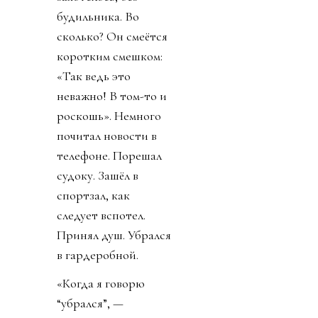
полотенцу, потому
что не знает, где
лежат салфетки.
Приносит тарелки
— тяжёлую керамику,
ярко-синюю, с
жизнерадостным
узором из
переплетающихся
белых линий.
Меня принимают по-
королевски, говорю
я.
«Обычный день у
Питтов», — отвечает