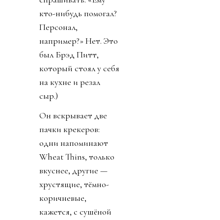
об этом мире такого,
чего не поняли вы?
У кухонного острова,
который сам
размером с
небольшую кухню,
он принимается за
дело. Разворачивает
купленный в
супермаркете клин
жёлтой гауды и
нарезает почти весь,
аккуратно
раскладывая
ломтики на доске.
Потом точно так же