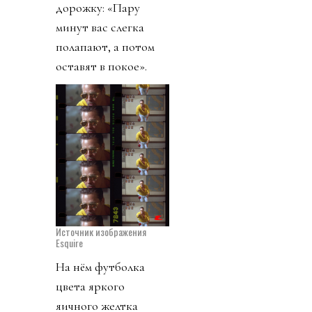
успокоить.
Вся входная зона
сделана из стекла:
высокая дверь из
цельного листа, по
обе стороны —
такие же высокие
стеклянные окна, а
может, уже стены,
так что видно всю
сцену целиком: он
мягко показывает
собакам, чтобы сели,
беззвучно шикает на
них, а они снуют у