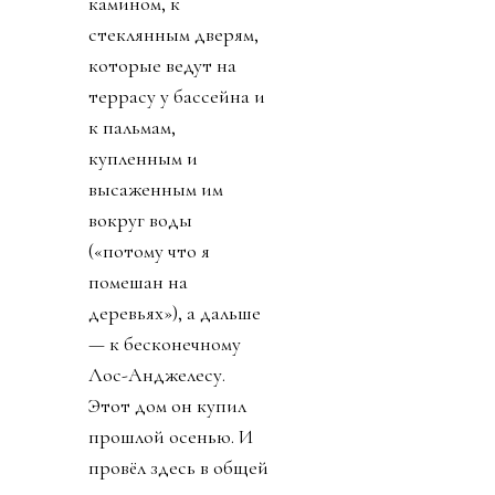
была нужна, — и тут
же повсюду
потянулись дорожки
рвоты. Знаете такую,
которую почти
невозможно отмыть?
Как пальчиковые
краски?»
Он несёт доску с
закусками и
корзинку с
крекерами к столу в
дальнем конце
комнаты — мимо
необъятного