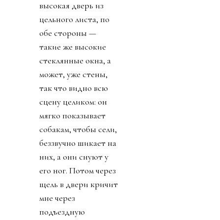
Источник изображения Esquire
Собаки пытаются
вырваться наружу:
просовывают между
его коленями, лезут
друг через друга и
стараются лапами
распахнуть
стеклянную дверь.
Он приоткрыл её
всего на несколько
сантиметров и
пытается их