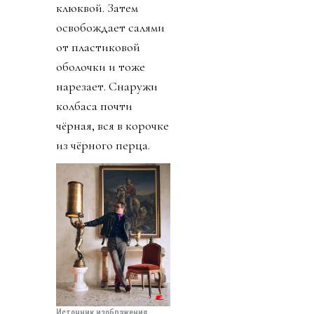
расправляется с
куском пармезана.
(Позже меня будут
спрашивать: «Ему
кто-нибудь помогал?
Персонал,
например?» Нет. Это
был Брэд Питт,
который стоял у себя
на кухне и резал
сыр.)
Он вскрывает две
пачки крекеров:
одни напоминают
Wheat Thins, только