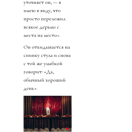
он.
Сегодня он
проснулся, когда
захотелось, без
будильника. Во
сколько? Он смеётся
коротким смешком:
«Так ведь это
неважно! В том-то и
роскошь». Немного
почитал новости в
телефоне. Порешал
судоку. Зашёл в
спортзал, как
следует вспотел.
Принял душ. Убрался