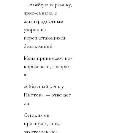
Лос-Анджелесу.
Этот дом он купил
прошлой осенью. И
провёл здесь в общей
сложности три
недели — урывками.
«Вид достаётся
гостям — таково
правило», — говорит
он, указывая мне на
стул. Достаёт из
холодильника две
маленькие бутылки
Perrier и вручает
каждому по
бумажному