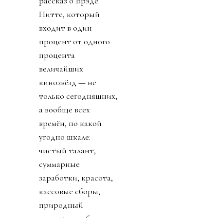
Источник изображения
Esquire
Будь это рассказ о
моём соседе или о
моём свояке Джо —
при всём уважении к
интереснейшей
личности Джо, — вы
бы до этого места не
дочитали. Мужик
открывает дверь,
успокаивает собак,