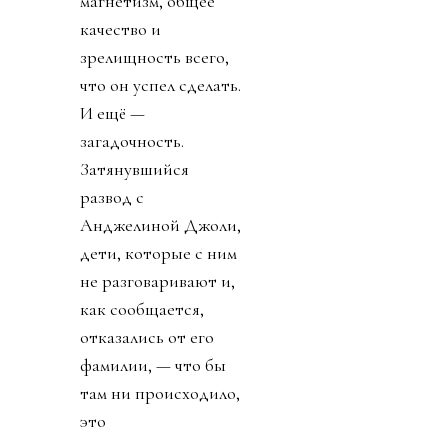
выкладывает сыр и
крекеры. Утром
мужик прибрался в
шкафу. Но это
рассказ о Брэде
Питте, который
входит в один
процент от одного
процента
величайших
кинозвёзд — не
только сегодняшних,
а вообще всех
времён, по какой
угодно шкале:
чистый талант,