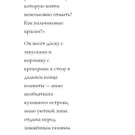
Источник изображения
Esquire
«На прошлой неделе
я резал такую же и
на минуту отошёл.
Возвращаюсь — нет.
Целая палка
колбасы», — говорит
он, кивая на Сандей.
«И хоть бы что. Но
потом я дал ей
мятную конфету для
дыхания — она ей