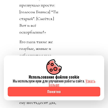
Мы говорим о
старении и только
что выяснили
разницу в возрасте:
одиннадцать лет.
(Питту шестьдесят
два.) Он смеётся, и
на долю секунды его
голос становится
похож на голос
Флойда —
обкуренного
Использование файлов cookie
Мы используем куки для улучшения работы сайта.
Узнать
персонажа из
больше
«Настоящей любви»,
Понятно
вышедшей больше
тридцати лет назад.