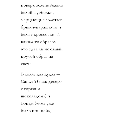
его ног. Потом через
щель в двери кричит
мне через
подъездную
дорожку: «Пару
минут вас слегка
полапают, а потом
оставят в покое».
Источник изображения