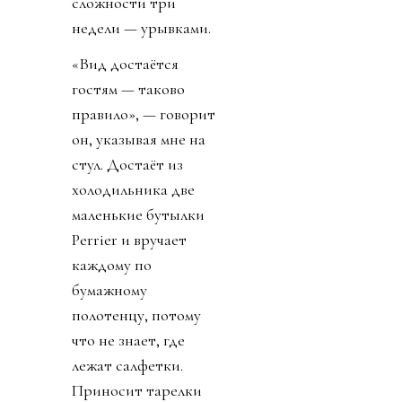
кухонного острова,
мимо уютной зоны
отдыха перед
зажжённым газовым
камином, к
стеклянным дверям,
которые ведут на
террасу у бассейна и
к пальмам,
купленным и
высаженным им
вокруг воды
(«потому что я
помешан на
деревьях»), а дальше
— к бесконечному