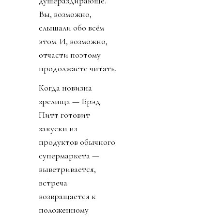
суммарные
заработки, красота,
кассовые сборы,
природный
магнетизм, общее
качество и
зрелищность всего,
что он успел сделать.
И ещё —
загадочность.
Затянувшийся
развод с
Анджелиной Джоли,
дети, которые с ним
не разговаривают и,
как сообщается,