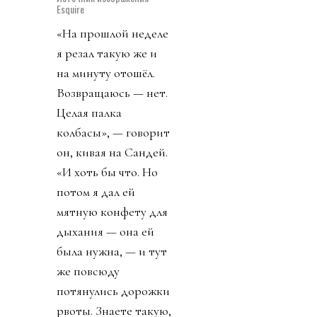
вкуснее, другие —
хрустящие, тёмно-
коричневые,
кажется, с сушёной
клюквой. Затем
освобождает салями
от пластиковой
оболочки и тоже
нарезает. Снаружи
колбаса почти
чёрная, вся в корочке
из чёрного перца.