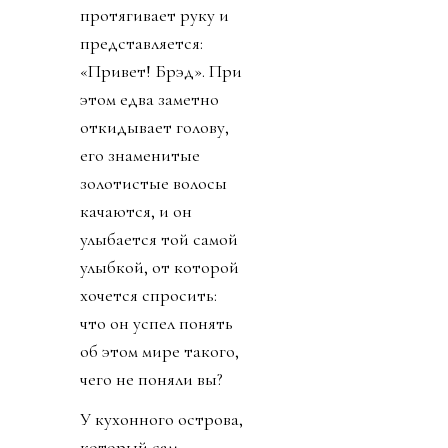
с горячим
шоколадом») и
Вэнди («имя уже
было при ней») —
делают ровно то, что
он обещал: цокая
когтями по плитке,
кружат вокруг,
обнюхивают меня и
тяжело дышат. Они
воспитанные, а он
внимателен:
придерживает их за
ошейники, чтобы
успокоить.
Когда собаки