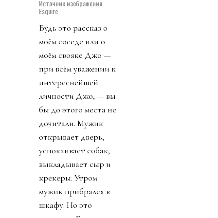
в гардеробной.
«Когда я говорю
“убрался”, —
уточняет он, — я
имею в виду, что
просто переложил
всякое дерьмо с
места на место».
Он откидывается на
спинку стула и снова
с той же улыбкой
говорит: «Да,
обычный хороший
день».