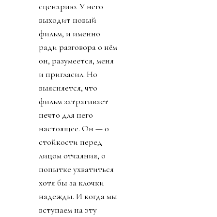
отказались от его
фамилии, — что бы
там ни происходило,
это
душераздирающе.
Вы, возможно,
слышали обо всём
этом. И, возможно,
отчасти поэтому
продолжаете читать.
Когда новизна
зрелища — Брэд
Питт готовит
закуски из
продуктов обычного
супермаркета —