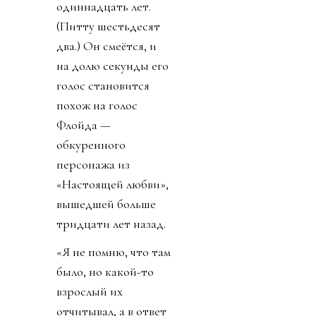
попытке ухватиться
хотя бы за клочки
надежды. И когда мы
вступаем на эту
территорию,
встреча, весь этот
день превращаются
во что-то
неожиданное —
даже редкое. Я
такого не предвидел.
«ПОМНИТЕ
СЕРИЮ “БИВИСА
И БАТТХЕДА”,
ГДЕ…»