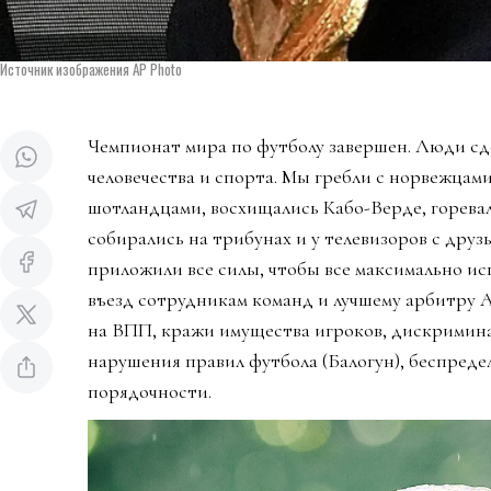
Источник изображения AP Photo
Чемпионат мира по футболу завершен. Люди сд
человечества и спорта. Мы гребли с норвежцами
шотландцами, восхищались Кабо-Верде, горева
собирались на трибунах и у телевизоров с дру
приложили все силы, чтобы все максимально ис
въезд сотрудникам команд и лучшему арбитру 
на ВПП, кражи имущества игроков, дискримин
нарушения правил футбола (Балогун), беспредел
порядочности.