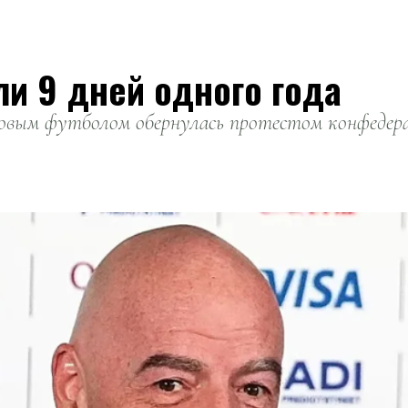
ли 9 дней одного года
вым футболом обернулась протестом конфедерац