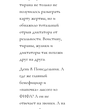
тирана не только не
получилось разыграть
карту жертвы, но и
обнажило тотальный
отрыв диктатора от
реальности. Воистину,
тираны, жулики и
диктаторы так похожи
друг на друга.
День 8. Понедельник. А
где же главный
бенефициар и
«папочка» лысого из
ФИФА? А он не
отвечает на звонки. А на