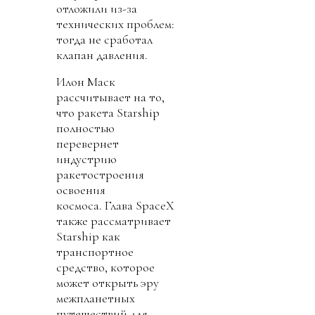
отложили из-за
технических проблем:
тогда не сработал
клапан давления.
Илон Маск
рассчитывает на то,
что ракета Starship
полностью
перевернет
индустрию
ракетостроения
освоения
космоса. Глава SpaceX
также рассматривает
Starship как
транспортное
средство, которое
может открыть эру
межпланетных
путешествий для