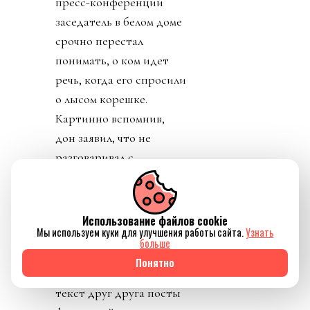
пресс-конференции
заседатель в белом доме
срочно перестал
понимать, о ком идет
речь, когда его спросили
о лысом корешке.
Картинно вспомнив,
дон заявил, что не
разговаривал с
Инфантино. Лишенный
благословения патрона,
скукожившийся до
Использование файлов cookie
Мы используем куки для улучшения работы сайта.
Узнать
размеров Волдеморта,
больше
Джанни, скуля, начал
Понятно
репостить копирующие
текст друг друга посты