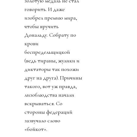
золотую медаль не стал
говорить. И даже
изобрел премию мира,
чтобы вручить
Дональду. Собрату по
крови
беспредельщицкой
(ведь тираны, жулики и
диктаторы так похожи
друг на друга). Причины
такого, вот уж правда,
лизоблюдства начали
вскрываться. Со
стороны федераций
зазвучало слово
«бойкот».