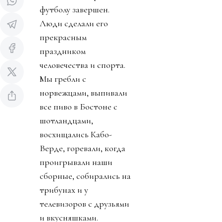
футболу завершен.
Люди сделали его
прекрасным
праздником
человечества и спорта.
Мы гребли с
норвежцами, выпивали
все пиво в Бостоне с
шотландцами,
восхищались Кабо-
Верде, горевали, когда
проигрывали наши
сборные, собирались на
трибунах и у
телевизоров с друзьями
и вкусняшками.