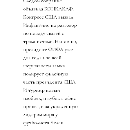
Следом собрание
объявила КОНКАКАФ.
Конгресс США вызвал
Инфантино на разговор
по поводу связей с
трампистами. Напомню,
президент ФИФА уже
два года изо всей
шершавости языка
полирует филейную
часть президента США.
И турнир новый
изобрел, и кубок в офис
привез, и за украденную
лидером мира у
футболиста Челси