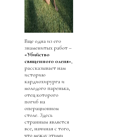
Еще одна из его
знаменитых работ –
«Убийство
священного оленя»
,
рассказывает нам
историю
кардиохирурга и
молодого паренька,
отец которого
погиб на
операционном
столе. Здесь
странным является
все, начиная с того,
что между этими