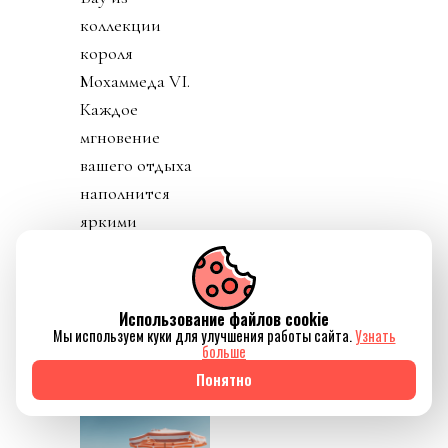
коллекции
короля
Мохаммеда VI.
Каждое
мгновение
вашего отдыха
наполнится
яркими
впечатлениями и
позволит
раскрыть свою
Использование файлов cookie
самую
Мы используем куки для улучшения работы сайта.
Узнать
больше
прекрасную
Понятно
суть.