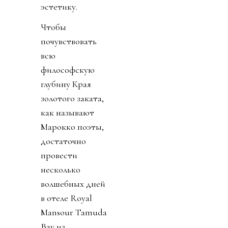
эстетику.
Чтобы
почувствовать
всю
философскую
глубину Края
золотого заката,
как называют
Марокко поэты,
достаточно
провести
несколько
волшебных дней
в отеле Royal
Mansour Tamuda
Bay из