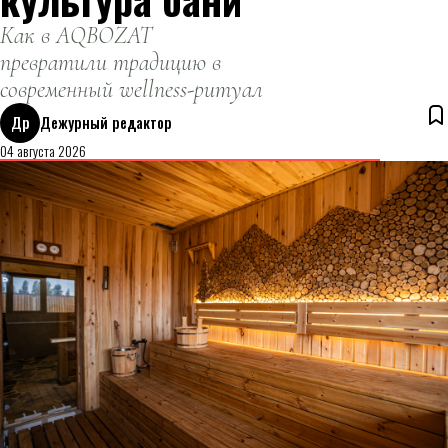
Как в AQBOZAT
превратили традицию в
современный wellness-ритуал
Др
Дежурный редактор
04 августа 2026