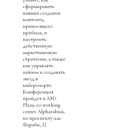
сформировать
навыки создания
контента,
приносящего
прибыль, и
построить
действенную
маркетинговую
стратегию, а также
как управлять
хайпом и создавать
звезд в
киберспорте.
Конференция
пройдет в AFD
Plaza, co-working
center Alpharabius,
по проспекту аль-
Фараби, 21.