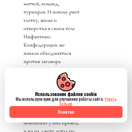
матчей, команд,
турниров. И почему рвет
глотку, жилы и
отверстия в своем теле
Инфантино.
Конфедерации же
начали объединяться
против заговора
президента ФИФА.
День 6. В субботу было
тихо. Только Катар
Использование файлов cookie
заявил о своей
Мы используем куки для улучшения работы сайта.
Узнать
больше
поддержке Инфантино.
Понятно
Напомню, шеф ФИФА и
чемпионат у них провел,
и на их джете летал по