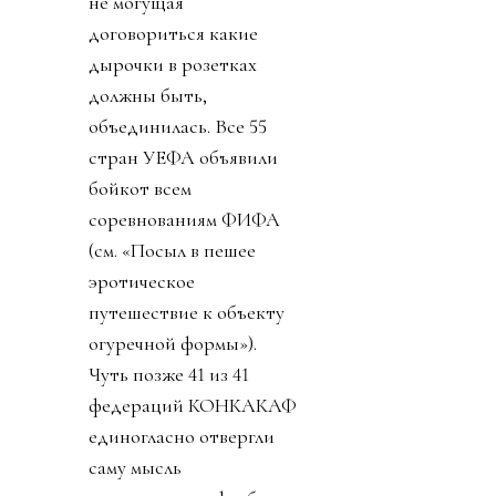
не могущая
договориться какие
дырочки в розетках
должны быть,
объединилась. Все 55
стран УЕФА объявили
бойкот всем
соревнованиям ФИФА
(см. «Посыл в пешее
эротическое
путешествие к объекту
огуречной формы»).
Чуть позже 41 из 41
федераций КОНКАКАФ
единогласно отвергли
саму мысль