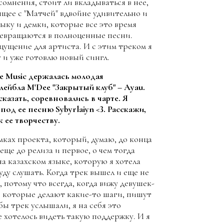
омнения, стоит ли вкладываться в нее,
ящее с "Матчей" вдвойне удивительно и
зыку и демки, которые все это время
ревращаются в полноценные песни.
щущение для артиста. И с этим треком я
у и уже готовлю новый сингл.
e Music держалась молодая
ейбла M'Dee "Закрытый клуб" – Ayau.
казать, соревновались в чарте. Я
под ее песню Sybyrlaiyn <3. Расскажи,
 ее творчеству.
мках проекта, который, думаю, до конца
еще до релиза и первое, о чем тогда
на казахском языке, которую я хотела
уду слушать. Когда трек вышел и еще не
, потому что всегда, когда вижу девушек-
), которые делают какие-то шаги, пишут
бы трек услышали, я на себя это
е хотелось видеть такую поддержку.
И я