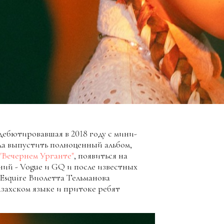
дебютировавшая в 2018 году с мини-
ела выпустить полноценный альбом,
"Вечернем Урганте"
, появиться на
ий - Vogue и GQ и после известных
Esquire Виолетта Тельманова
азахском языке и притоке ребят