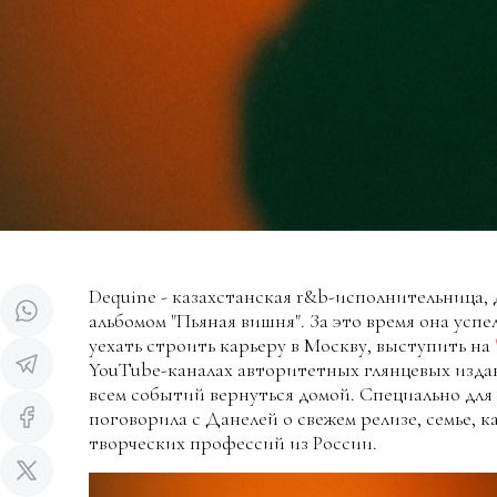
Dequine - казахстанская r&b-исполнительница, 
альбомом "Пьяная вишня". За это время она усп
уехать строить карьеру в Москву, выступить на
YouTube-каналах авторитетных глянцевых издан
всем событий вернуться домой. Специально для 
поговорила с Данелей о свежем релизе, семье, к
творческих профессий из России.