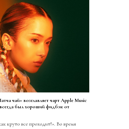
атча чай» возглавляет чарт Apple Music
 всегда был хороший фидбэк от
как круто все проходит!». Во время