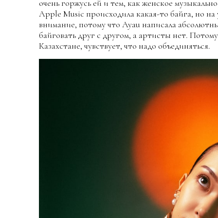
очень горжусь ей и тем, как женское музыкальн
Apple Music происходила какая-то байга, но на 
внимание, потому что Ayau написала абсолютны
байговать друг с другом, а артисты нет. Потому
Казахстане, чувствует, что надо объединяться.