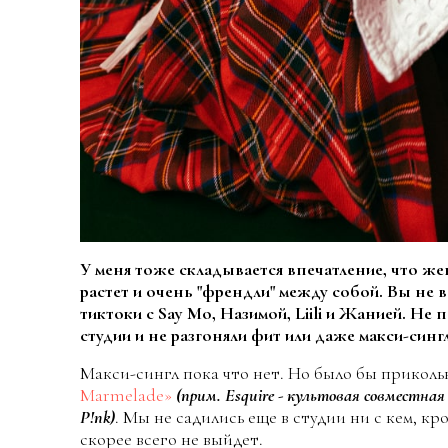
У меня тоже складывается впечатление, что 
растет и очень "френдли" между собой. Вы не 
тиктоки с Say Mo, Назимой, Liili и Жанией. Не 
студии и не разгоняли фит или даже макси-синг
Макси-сингл пока что нет. Но было бы приколь
Marmelade»
(прим. Esquire - культовая совместная п
P!nk)
. Мы не садились еще в студии ни с кем, кр
скорее всего не выйдет.