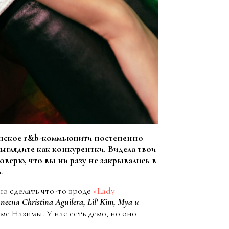
женское r&b-коммьюнити постепенно
выглядите как конкурентки. Видела твои
поверю, что вы ни разу не закрывались в
л
.
но сделать что-то вроде
«Lady
есня Christina Aguilera, Lil' Kim, Mya и
оме Назимы. У нас есть демо, но оно