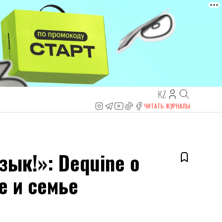
KZ
ЧИТАТЬ ЖУРНАЛЫ
зык!»: Dequine о
е и семье