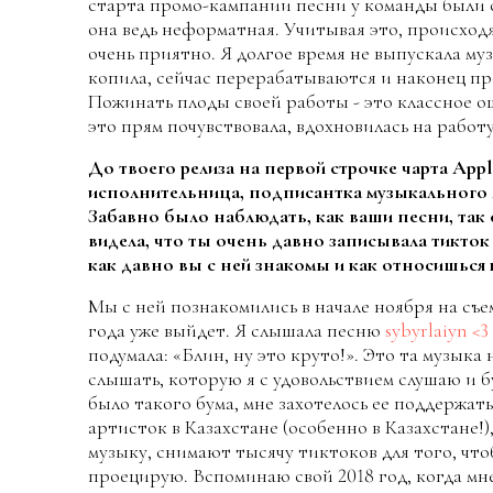
старта промо-кампании песни у команды были с
она ведь неформатная. Учитывая это, происход
очень приятно. Я долгое время не выпускала му
копила, сейчас перерабатываются и наконец п
Пожинать плоды своей работы - это классное о
это прям почувствовала, вдохновилась на работ
До твоего релиза
на первой строчке
чарта Appl
исполнительница, подписантка музыкального л
Забавно было наблюдать, как ваши песни, так с
видела, что ты очень давно записывала тикток 
как давно вы с ней знакомы и как относишься к
Мы с ней познакомились в начале ноября на съе
года уже выйдет. Я слышала песню
sybyrlaiyn <3
подумала: «Блин, ну это круто!». Это та музыка 
слышать, которую я с удовольствием слушаю и б
было такого бума, мне захотелось ее поддержать
артисток в Казахстане (особенно в Казахстане!
музыку, снимают тысячу тиктоков для того, что
проецирую. Вспоминаю свой 2018 год, когда мн