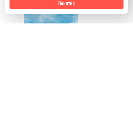
жизни.
Понятно
Источник изображения
AQBOZAT
Сегодня баня всё
меньше ассоциируется
исключительно с
традицией или
способом провести
выходной. Она
становится частью
культуры осознанного
отдыха, где одинаково