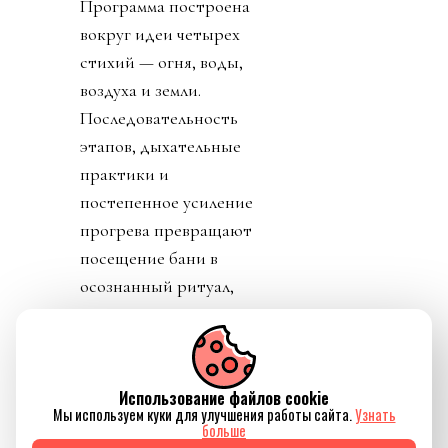
Программа построена
вокруг идеи четырех
стихий — огня, воды,
воздуха и земли.
Последовательность
этапов, дыхательные
практики и
постепенное усиление
прогрева превращают
посещение бани в
осознанный ритуал,
который помогает не
только восстановить
силы, но и ненадолго
Использование файлов cookie
отключиться от
Мы используем куки для улучшения работы сайта.
Узнать
привычного ритма
больше