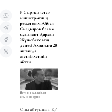
ҚР Сыртқы істер
министрлігінің
ресми өкілі Айбек
Смадияров белгілі
музыкант Дархан
Жүнісбековтің
денесі Алматыға 28
ақпанда
жеткізілетінін
айтты.
Әлеуметтік желіден
алынған сурет
Оның айтуынша, ҚР