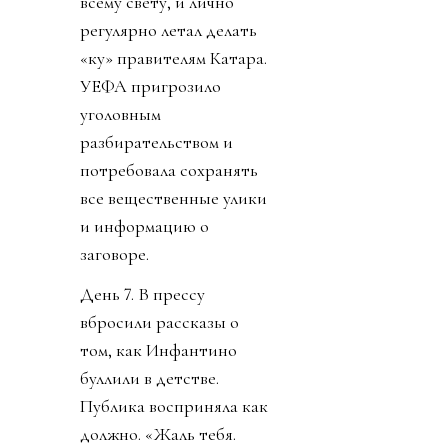
всему свету, и лично
регулярно летал делать
«ку» правителям Катара.
УЕФА пригрозило
уголовным
разбирательством и
потребовала сохранять
все вещественные улики
и информацию о
заговоре.
День 7. В прессу
вбросили рассказы о
том, как Инфантино
буллили в детстве.
Публика восприняла как
должно. «Жаль тебя.