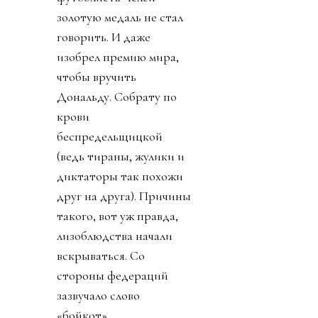
золотую медаль не стал
говорить. И даже
изобрел премию мира,
чтобы вручить
Дональду. Собрату по
крови
беспредельщицкой
(ведь тираны, жулики и
диктаторы так похожи
друг на друга). Причины
такого, вот уж правда,
лизоблюдства начали
вскрываться. Со
стороны федераций
зазвучало слово
«бойкот».