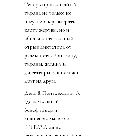
Теперь проваливай». У
тирана не только не
получилось разыграть
карту жертвы, но и
обнажило тотальный
отрыв диктатора от
реальности. Воистину,
тираны, жулики и
диктаторы так похожи
друг на друга.
День 8. Понедельник. А
где же главный
бенефициар и
«папочка» лысого из
ФИФА? А он не
отвечает на звонки. А на