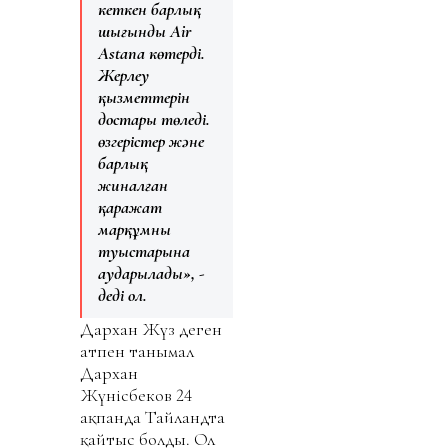
кеткен барлық
шығынды Air
Astana көтерді.
Жерлеу
қызметтерін
достары төледі.
өзгерістер және
барлық
жиналған
қаражат
марқұмның
туыстарына
аударылады», -
деді ол.
Дархан Жүз деген
атпен танымал
Дархан
Жүнісбеков 24
ақпанда Тайландта
қайтыс болды. Ол