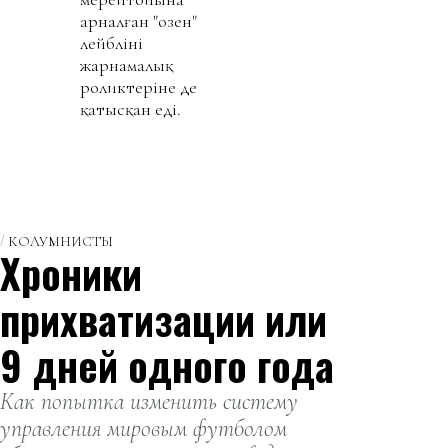
арналған "озен"
лейблінің
жарнамалық
роликтеріне де
қатысқан еді.
КОЛУМНИСТЫ
Хроники
прихватизации или
9 дней одного года
Как попытка изменить систему
управления мировым футболом