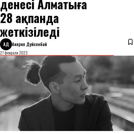
денесі Алматыға
28 ақпанда
жеткізіледі
АД
Акерке Дуйсенбай
27 февраля 2023