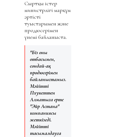
Сыртқы істер
министрлігі марқұм
әртістің
туыстарымен және
продюсерімен
үнемі байланыста.
"Біз оның
отбасымен,
сондай-ақ
продюсерімен
байланыстамыз.
Мәйітті
Пхукеттен
Алматыға ертең
"Эйр Астана"
компаниясы
жеткізеді.
Мәйітті
тасымалдауға