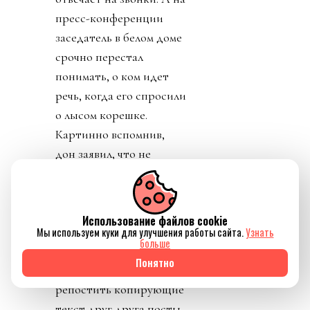
пресс-конференции
заседатель в белом доме
срочно перестал
понимать, о ком идет
речь, когда его спросили
о лысом корешке.
Картинно вспомнив,
дон заявил, что не
разговаривал с
Инфантино. Лишенный
благословения патрона,
Использование файлов cookie
скукожившийся до
Мы используем куки для улучшения работы сайта.
Узнать
больше
размеров Волдеморта,
Понятно
Джанни, скуля, начал
репостить копирующие
текст друг друга посты