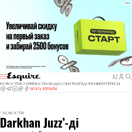
KZ
НОВОСТИ
КОЛУМНИСТЫ
ЛЮДИ
СОБЫТИЯ
ГЕДОНИЗМ
ИНТЕРЕСЫ
ЧИТАТЬ ЖУРНАЛЫ
НОВОСТИ
Darkhan Juzz’-дің