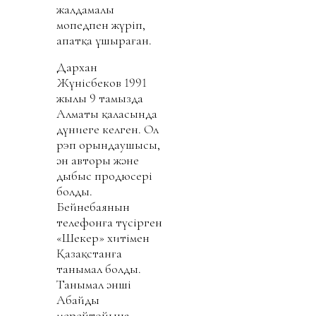
жалдамалы
мопедпен жүріп,
апатқа ұшыраған.
Дархан
Жүнісбеков 1991
жылы 9 тамызда
Алматы қаласында
дүниеге келген. Ол
рэп орындаушысы,
ән авторы және
дыбыс продюсері
болды.
Бейнебаянын
телефонға түсірген
«Шекер» хитімен
Қазақстанға
танымал болды.
Танымал әнші
Абайдың
мерейтойына