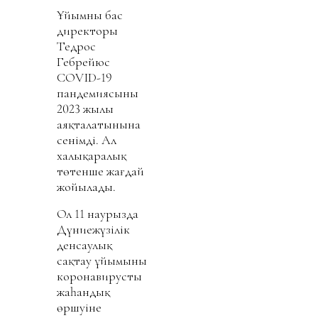
Ұйымның бас
директоры
Тедрос
Гебрейюс
COVID-19
пандемиясының
2023 жылы
аяқталатынына
сенімді. Ал
халықаралық
төтенше жағдай
жойылады.
Ол 11 наурызда
Дүниежүзілік
денсаулық
сақтау ұйымының
коронавирустың
жаһандық
өршуіне