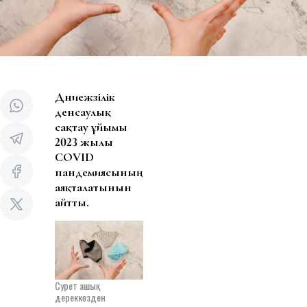
Дүниежүзілік
денсаулық
сақтау ұйымы
2023 жылы
COVID
пандемиясының
аяқталатынын
айтты.
Сурет ашық
дереккөзден