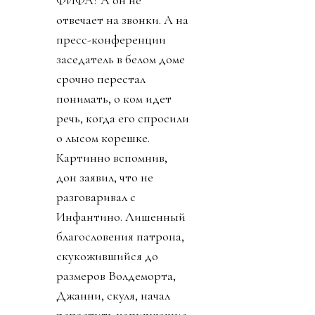
ФИФА? А он не
отвечает на звонки. А на
пресс-конференции
заседатель в белом доме
срочно перестал
понимать, о ком идет
речь, когда его спросили
о лысом корешке.
Картинно вспомнив,
дон заявил, что не
разговаривал с
Инфантино. Лишенный
благословения патрона,
скукожившийся до
размеров Волдеморта,
Джанни, скуля, начал