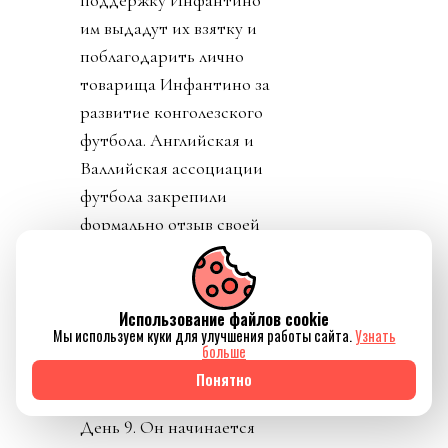
поддержку Инфантино
им выдадут их взятку и
поблагодарить лично
товарища Инфантино за
развитие конголезского
футбола. Английская и
Валлийская ассоциации
футбола закрепили
формально отзыв своей
поддержки Джанни.
Использование файлов cookie
Мы используем куки для улучшения работы сайта.
Узнать
больше
Понятно
Источник изображения Reuters
День 9. Он начинается