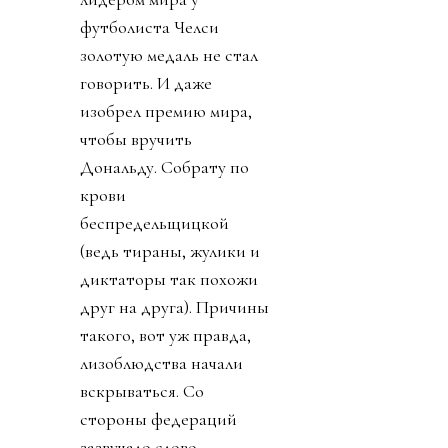
футболиста Челси
золотую медаль не стал
говорить. И даже
изобрел премию мира,
чтобы вручить
Дональду. Собрату по
крови
беспредельщицкой
(ведь тираны, жулики и
диктаторы так похожи
друг на друга). Причины
такого, вот уж правда,
лизоблюдства начали
вскрываться. Со
стороны федераций
зазвучало слово