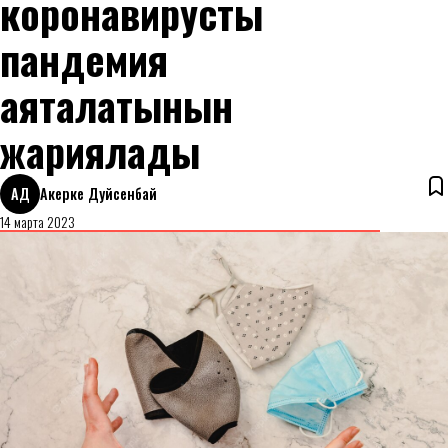
коронавирустық
пандемия
аяқталатынын
жариялады
АД
Акерке Дуйсенбай
14 марта 2023