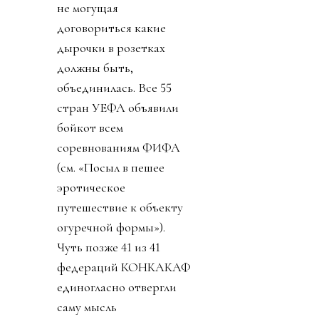
не могущая
договориться какие
дырочки в розетках
должны быть,
объединилась. Все 55
стран УЕФА объявили
бойкот всем
соревнованиям ФИФА
(см. «Посыл в пешее
эротическое
путешествие к объекту
огуречной формы»).
Чуть позже 41 из 41
федераций КОНКАКАФ
единогласно отвергли
саму мысль