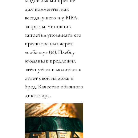
людей лысый през не
дал: комменты, как
всегда, у него и у FIFA
закрыты. Чиновник
запретил упоминать его
пресвятое имя через
«собачку» (@). Плебсу
эгоманьяк предложил
заткнуться и молиться в
ответ свои на ложь и
бред. Качество обычного
диктатора.