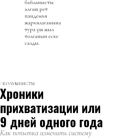
байланысты
алғаш рет
пандемия
жариялағанына
тура үш жыл
толғанын еске
салды.
КОЛУМНИСТЫ
Хроники
прихватизации или
9 дней одного года
Как попытка изменить систему