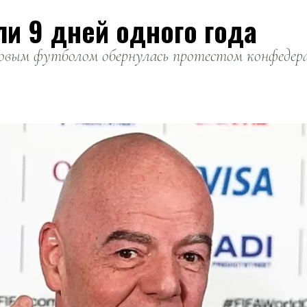
ли 9 дней одного года
вым футболом обернулась протестом конфедерац