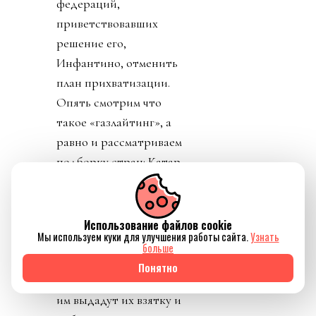
федераций,
приветствовавших
решение его,
Инфантино, отменить
план прихватизации.
Опять смотрим что
такое «газлайтинг», а
равно и рассматриваем
подборку стран: Катар,
ОАЭ, Бутан, Шри
Ланка, Марокко.
Федерация футбола
Использование файлов cookie
Мы используем куки для улучшения работы сайта.
Узнать
Конго пришла тоже
больше
уточнить, где за
Понятно
поддержку Инфантино
им выдадут их взятку и