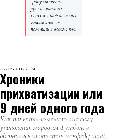
градусов тепла,
уроки старших
классов второй смены
сокращены», -
пояснили в ведомстве.
КОЛУМНИСТЫ
Хроники
прихватизации или
9 дней одного года
Как попытка изменить систему
управления мировым футболом
обернулась протестом конфедераций,