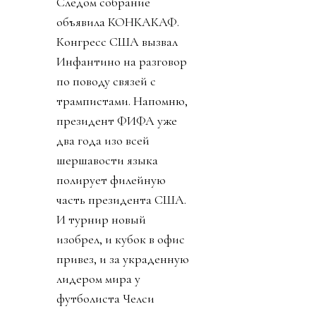
Следом собрание
объявила КОНКАКАФ.
Конгресс США вызвал
Инфантино на разговор
по поводу связей с
трампистами. Напомню,
президент ФИФА уже
два года изо всей
шершавости языка
полирует филейную
часть президента США.
И турнир новый
изобрел, и кубок в офис
привез, и за украденную
лидером мира у
футболиста Челси