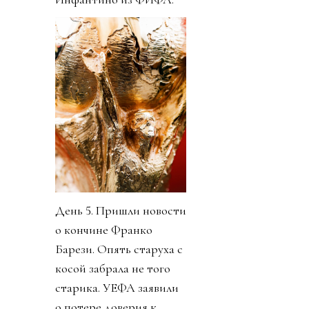
День 5. Пришли новости
о кончине Франко
Барези. Опять старуха с
косой забрала не того
старика. УЕФА заявили
о потере доверия к