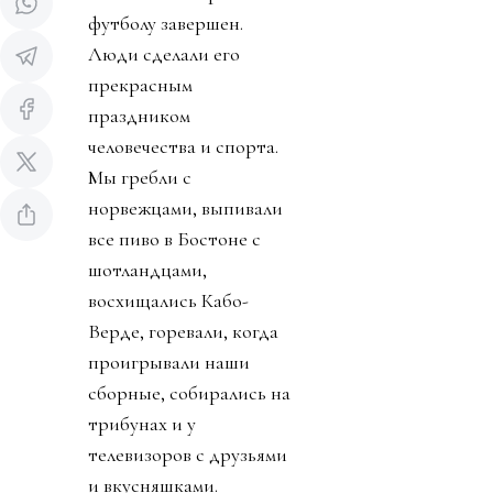
футболу завершен.
Люди сделали его
прекрасным
праздником
человечества и спорта.
Мы гребли с
норвежцами, выпивали
все пиво в Бостоне с
шотландцами,
восхищались Кабо-
Верде, горевали, когда
проигрывали наши
сборные, собирались на
трибунах и у
телевизоров с друзьями
и вкусняшками.