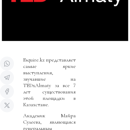
Esquire.kz представляет
самые яркие
выступления,
звучавшие на
TEDxAlmaty за все 7
лет существования
этой площадки в
Казахстане.
Академик Майра
Сулеева, являющаяся
генеральным