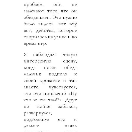
проблем, они не
замечают того, что он
обездвижен. Это нужно
было видеть, вот эту
вот, действа, которое
творилось на улице и во
время игр.
Я наблюдала такую
интересную сцену,
когда после обеда
мальчик подполз к
своей кроватке и так
знаете, чувствуется,
что это привычно «Ну
что ж ты там!?». Друг
по койке забылся,
развернулся,
подтолкнул его и
дальше начал
заниматься своим