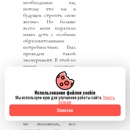
необходимые им,
потому что им в
будущем строить свою
жизнь». Но больше
всего меня поразили
наши дети с особыми
образовательными
потребностями. Был
проведен такой
эксперимент. В этой из
групп, мальчику,
который не может
сказать, с диагнозам
аутизм, на полдник не
положили яблоко на
Использование файлов cookie
Мы используем куки для улучшения работы сайта.
Узнать
тарелку. Я очень много
больше
наблюдала таких сцен в
Понятно
группе с обычными
детками, кому-то ложку
не положили, все
кушают, ну не