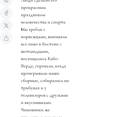
Люди сделали его
прекрасным
праздником
человечества и спорта.
Мы гребли с
норвежцами, выпивали
все пиво в Бостоне с
шотландцами,
восхищались Кабо-
Верде, горевали, когда
проигрывали наши
сборные, собирались на
трибунах и у
телевизоров с друзьями
и вкусняшками.
Чиновники же