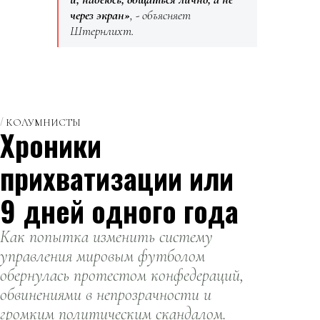
через экран»
, - объясняет
Штернлихт.
КОЛУМНИСТЫ
Хроники
прихватизации или
9 дней одного года
Как попытка изменить систему
управления мировым футболом
обернулась протестом конфедераций,
обвинениями в непрозрачности и
громким политическим скандалом.