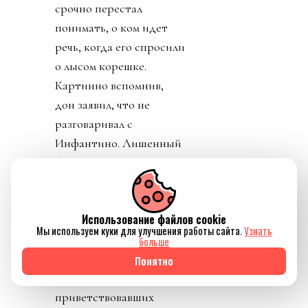
срочно перестал
понимать, о ком идет
речь, когда его спросили
о лысом корешке.
Картинно вспомнив,
дон заявил, что не
разговаривал с
Инфантино. Лишенный
благословения патрона,
скукожившийся до
размеров Волдеморта,
Использование файлов cookie
Джанни, скуля, начал
Мы используем куки для улучшения работы сайта.
Узнать
репостить копирующие
больше
текст друг друга посты
Понятно
федераций,
приветствовавших