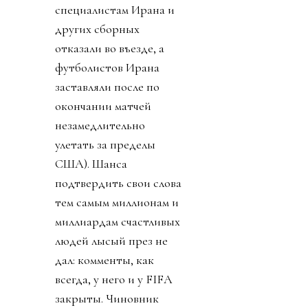
специалистам Ирана и
других сборных
отказали во въезде, а
футболистов Ирана
заставляли после по
окончании матчей
незамедлительно
улетать за пределы
США). Шанса
подтвердить свои слова
тем самым миллионам и
миллиардам счастливых
людей лысый през не
дал: комменты, как
всегда, у него и у FIFA
закрыты. Чиновник