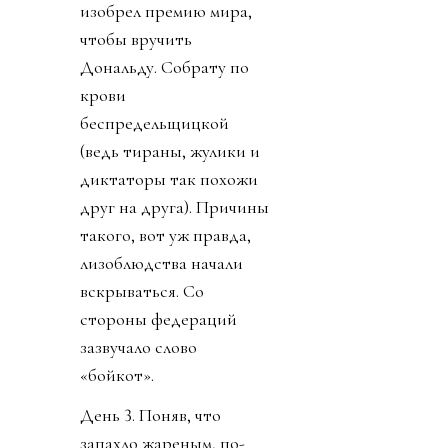
изобрел премию мира,
чтобы вручить
Дональду. Собрату по
крови
беспредельщицкой
(ведь тираны, жулики и
диктаторы так похожи
друг на друга). Причины
такого, вот уж правда,
лизоблюдства начали
вскрываться. Со
стороны федераций
зазвучало слово
«бойкот».
День 3. Поняв, что
запахло жареным, по-