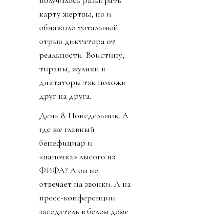
получилось разыграть
карту жертвы, но и
обнажило тотальный
отрыв диктатора от
реальности. Воистину,
тираны, жулики и
диктаторы так похожи
друг на друга.
День 8. Понедельник. А
где же главный
бенефициар и
«папочка» лысого из
ФИФА? А он не
отвечает на звонки. А на
пресс-конференции
заседатель в белом доме