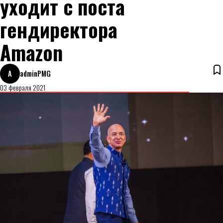
уходит с поста
гендиректора
Amazon
A
adminPMG
03 февраля 2021