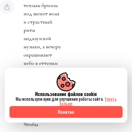
теплым бризом
под шепот волн
и страстный
ритм
андалузской
музыки, а вечера
окрашивают
небо в оттенки
индиго и
шафрана и
погружают в
Использование файлов cookie
затейливую
Мы используем куки для улучшения работы сайта.
Узнать
больше
восточную
Понятно
эстетику.
Чтобы