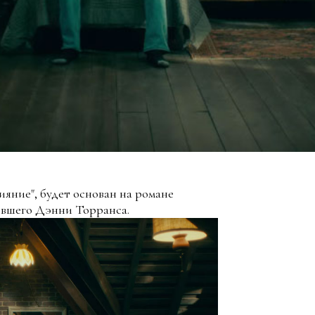
ияние", будет основан на романе
евшего Дэнни Торранса.