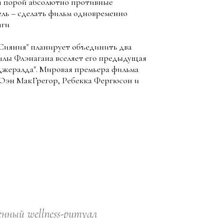
и порой абсолютно противные
ель – сделать фильм одновременно
иги
 "Сияния" планирует объединить два
силы Флэнагана вселяет его предыдущая
Джералда". Мировая премьера фильма
ь Юэн МакГрегор, Ребекка Фергюсон и
нный wellness-ритуал