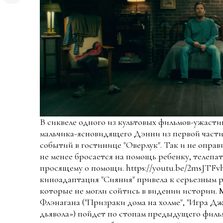
В сиквеле одного из культовых фильмов-ужасти
мальчика-ясновидящего Дэнни из первой части
событий в гостинице "Оверлук". Так и не опра
не менее бросается на помощь ребенку, телепат
просящему о помощи. https://youtu.be/2msJTF
киноадаптация "Сияния" привела к серьезным 
которые не могли сойтись в видении истории. 
Флэнагана ("Призраки дома на холме", "Игра Д
дьявола») пойдет по стопам предыдущего фильм