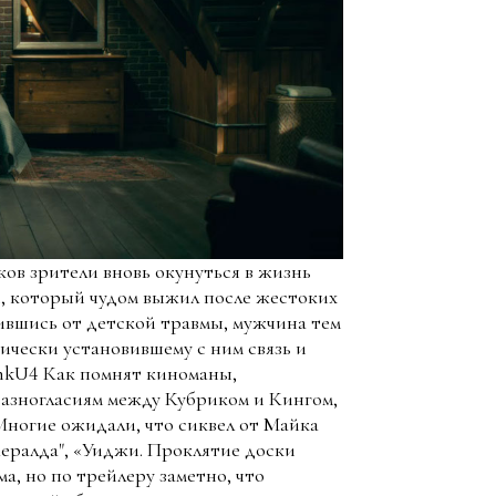
ков зрители вновь окунуться в жизнь
, который чудом выжил после жестоких
вившись от детской травмы, мужчина тем
ически установившему с ним связь и
vhkU4 Как помнят киноманы,
разногласиям между Кубриком и Кингом,
Многие ожидали, что сиквел от Майка
жералда", «Уиджи. Проклятие доски
а, но по трейлеру заметно, что