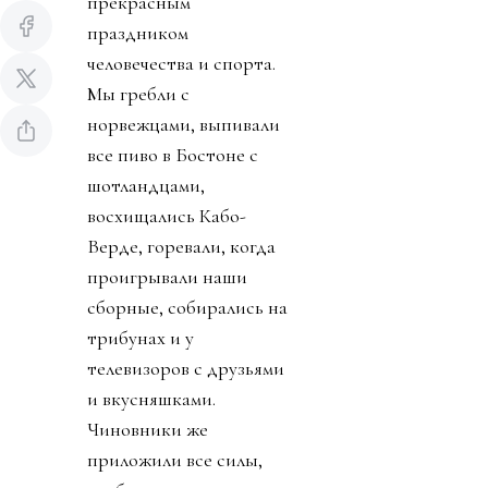
прекрасным
праздником
человечества и спорта.
Мы гребли с
норвежцами, выпивали
все пиво в Бостоне с
шотландцами,
восхищались Кабо-
Верде, горевали, когда
проигрывали наши
сборные, собирались на
трибунах и у
телевизоров с друзьями
и вкусняшками.
Чиновники же
приложили все силы,