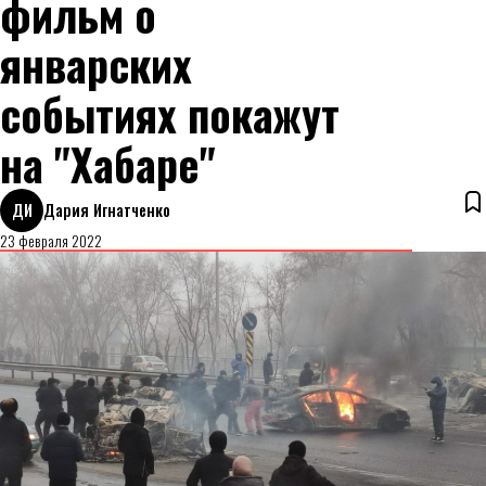
фильм о
январских
событиях покажут
на "Хабаре"
ДИ
Дария Игнатченко
23 февраля 2022