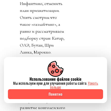
Инфантино, отменить
план прихватизации.
Опять смотрим что
такое «газлайтинг», а
равно и рассматриваем
подборку стран: Катар,
ОАЭ, Бутан, Шри
Ланка, Марокко.
Федерация футбола
Конго пришла тоже
уточнить, где за
Использование файлов cookie
поддержку Инфантино
Мы используем куки для улучшения работы сайта.
Узнать
им выдадут их взятку и
больше
поблагодарить лично
Понятно
товарища Инфантино за
развитие конголезского