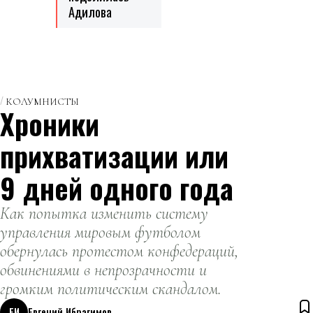
Адилова
КОЛУМНИСТЫ
Хроники
прихватизации или
9 дней одного года
Как попытка изменить систему
управления мировым футболом
обернулась протестом конфедераций,
обвинениями в непрозрачности и
громким политическим скандалом.
ЕИ
Евгений Ибрагимов