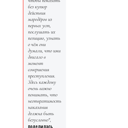
чтобы показать
без купюр
действия
мародёров из
первых уст,
послушать их
позицию, узнать
о чём они
думали, что ими
двигало в
момент
совершения
преступления.
Здесь каждому
очень важно
понимать, что
неотвратимость
наказания
должна быть
безусловно",
поделилась