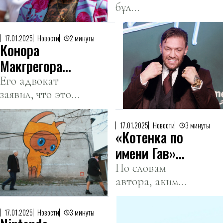
Пауков,
бұл
фактісі
который
айыптаулар
бойынша
второй.
өтірік екенін
айыпталды
17.01.2025
Новости
2 минуты
Конора
айтты.
Макгрегора
обвинили в
Его адвокат
заявил, что это
изнасиловании
вымогательство.
и побоях
17.01.2025
Новости
3 минуты
«Котенка по
имени Гав»
больше нет.
По словам
автора, акимат
В Алматы
дал указание
уничтожили
закрасить
культовый
17.01.2025
Новости
3 минуты
рисунок.