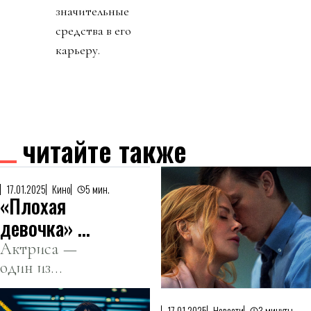
значительные
средства в его
карьеру.
читайте также
17.01.2025
Кино
5 мин.
«Плохая
девочка» —
каким вышел
Актриса —
один из
новый
главных
эротический
фаворитов
17.01.2025
Новости
3 минуты