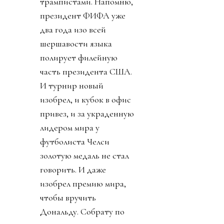
трампистами. Напомню,
президент ФИФА уже
два года изо всей
шершавости языка
полирует филейную
часть президента США.
И турнир новый
изобрел, и кубок в офис
привез, и за украденную
лидером мира у
футболиста Челси
золотую медаль не стал
говорить. И даже
изобрел премию мира,
чтобы вручить
Дональду. Собрату по