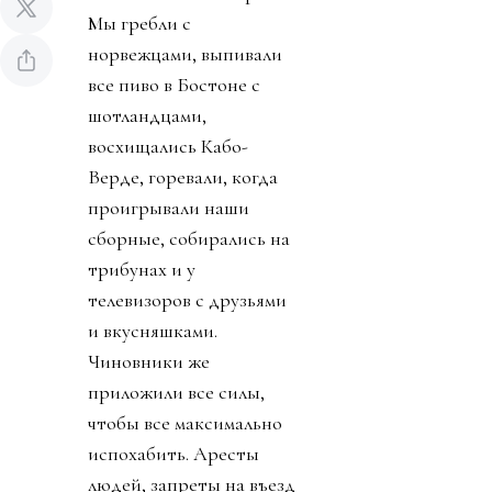
Мы гребли с
норвежцами, выпивали
все пиво в Бостоне с
шотландцами,
восхищались Кабо-
Верде, горевали, когда
проигрывали наши
сборные, собирались на
трибунах и у
телевизоров с друзьями
и вкусняшками.
Чиновники же
приложили все силы,
чтобы все максимально
испохабить. Аресты
людей, запреты на въезд