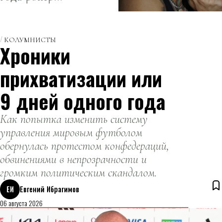
поклонниками
сообщил о
из рехаба
предстоящем
лечении и
КОЛУМНИСТЫ
Хроники
перерыве в
карьере.
прихватизации или
9 дней одного года
Как попытка изменить систему
управления мировым футболом
обернулась протестом конфедераций,
обвинениями в непрозрачности и
громким политическим скандалом.
ЕИ
Евгений Ибрагимов
06 августа 2026