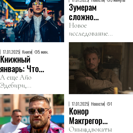
триллер с
Зумерам
«оскаровской»
Николь
гонки.
сложно
Кидман
найти общий
Новое
исследование
язык со
выявило
старшим
особенности
поколением
17.01.2025
Книги
5 мин.
Книжный
поведенческого
— ученые
характера
январь: Что
поколения Z.
читают
А еще Айо
Эдебири,
Педро
которая Сидни
Паскаль и
из сериала
Дуа Липа
17.01.2025
Новости
1
Конор
«Медведь», и
один из
Макгрегор
Человеков-
зорлау
Оның адвокаты