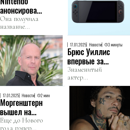
Nintendo
стрит-
анонсировала
арт объект
новую
Она получила
название
портативную
Nintendo
консоль
Switch 2.
17.01.2025
Новости
3 минуты
Брюс Уиллис
впервые за
три года
Знаменитый
актер
появился на
несколько лет
публике и
борется с
пожал руку
17.01.2025
Новости
2 мин
Моргенштерн
лобно-височной
спасателям
деменцией.
вышел на
связь с
Еще до Нового
года рэпер