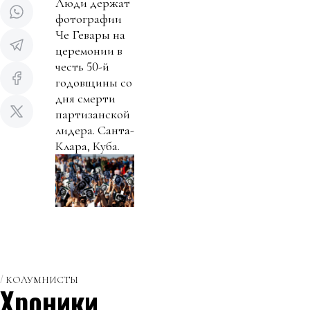
Люди держат
фотографии
Че Гевары на
церемонии в
честь 50-й
годовщины со
дня смерти
партизанской
лидера. Санта-
Клара, Куба.
КОЛУМНИСТЫ
Хроники