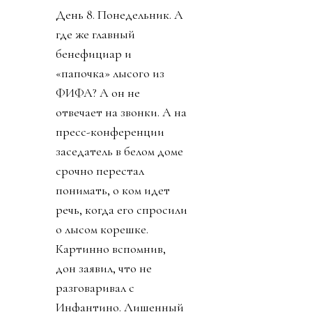
День 8. Понедельник. А
где же главный
бенефициар и
«папочка» лысого из
ФИФА? А он не
отвечает на звонки. А на
пресс-конференции
заседатель в белом доме
срочно перестал
понимать, о ком идет
речь, когда его спросили
о лысом корешке.
Картинно вспомнив,
дон заявил, что не
разговаривал с
Инфантино. Лишенный