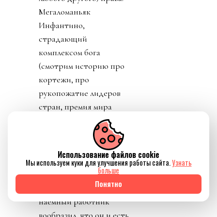
Мегаломаньяк
Инфантино,
страдающий
комплексом бога
(смотрим историю про
кортежи, про
рукопожатие лидеров
стран, премия мира
футбола и прочие)
перепутал не то, что
берега, но
Использование файлов cookie
действительность.
Мы используем куки для улучшения работы сайта.
Узнать
больше
Нанятый для удобства и
Понятно
развития футбола
наемный работник
вообразил, что он и есть