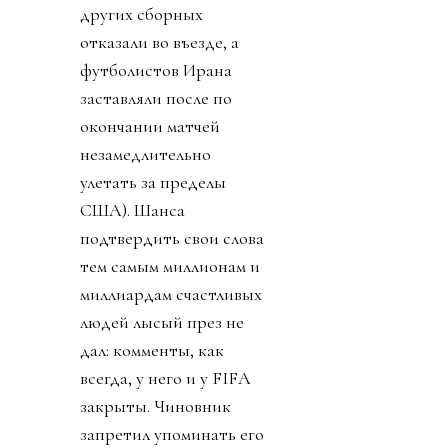
словный пост Джанни о
том, как ничтожны
хейтеры и каким
прекрасным был
турнир. Как не было
насилия, издевательств
ментов, как фифа нации
помирила (возможно,
Иран и США) и как
старались
правительства, чтобы
все были рады и
счастливы (см.
«Газлайтинг»). Даже
сборная Иран получила
и визы, и доброе