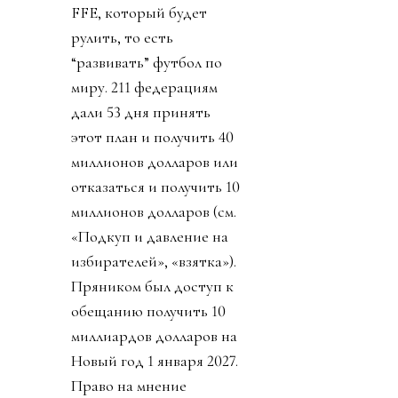
закрыты. Чиновник
запретил упоминать его
пресвятое имя через
«собачку» (@). Плебсу
эгоманьяк предложил
заткнуться и молиться в
ответ свои на ложь и
бред. Качество обычного
диктатора.