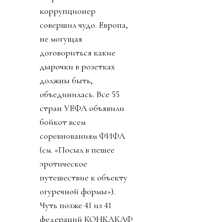
говорить. И даже
изобрел премию мира,
чтобы вручить
Дональду. Собрату по
крови
беспредельщицкой
(ведь тираны, жулики и
диктаторы так похожи
друг на друга). Причины
такого, вот уж правда,
лизоблюдства начали
вскрываться. Со
стороны федераций
зазвучало слово
«бойкот».
День 3. Поняв, что