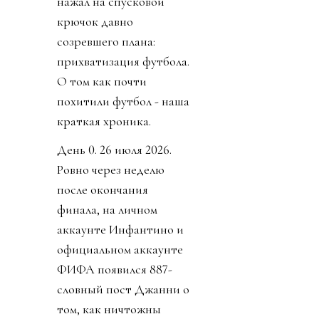
беспредел властей,
пересечение всех
границ порядочности.
Источник изображения
@fifaworldcup
Но не прошло и недели,
как воплощение