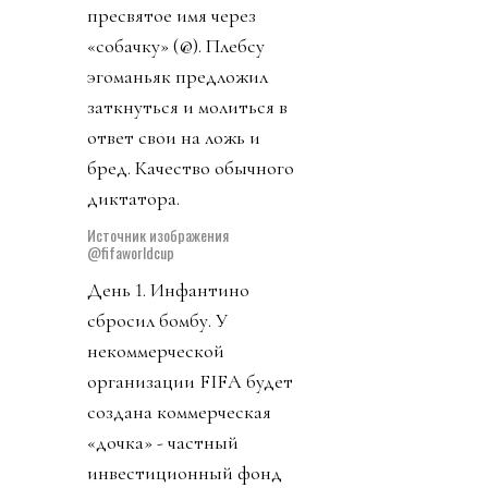
отношение (напомню,
специалистам Ирана и
других сборных
отказали во въезде, а
футболистов Ирана
заставляли после по
окончании матчей
незамедлительно
улетать за пределы
США). Шанса
подтвердить свои слова
тем самым миллионам и
миллиардам счастливых
людей лысый през не
дал: комменты, как
всегда, у него и у FIFA