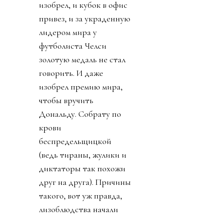
термин
«прихватизация».
Именно ей, на мой
взгляд, и стала
предложенная
инициатива FFE.
День 2. Ничего не
подозревавший обо всем
этом футбольный мир
взорвался. УЕФА первой
созвала экстренное
совещание федераций.
Попутно выпустив
заявление, что ФИФА
перешла все линии.
Следом собрание