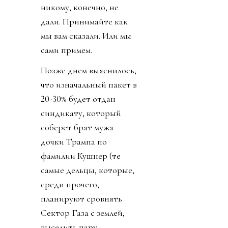
Источник изображения
@fifaworldcup
День 1. Инфантино
сбросил бомбу. У
некоммерческой
организации FIFA будет
создана коммерческая
«дочка» - частный
инвестиционный фонд
FFE, который будет
рулить, то есть
“развивать” футбол по
миру. 211 федерациям
дали 53 дня принять