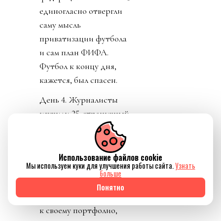
запахло жареным, по-
прежнему прячась за
закрытыми комментами
диктатор, в лучших
традициях маньяка-
потрошителя вышел с
видео, объясняя, что его
план не продажа и что
всем очень хорошо от
этого будет. И тут
свершилось. Лысый
Использование файлов cookie
коррупционер
Мы используем куки для улучшения работы сайта.
Узнать
больше
совершил чудо. Европа,
Понятно
не могущая
договориться какие
дырочки в розетках