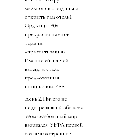
этот план и получить 40
миллионов долларов или
отказаться и получить 10
миллионов долларов (см.
«Подкуп и давление на
избирателей», «взятка»).
Пряником был доступ к
обещанию получить 10
миллиардов долларов на
Новый год 1 января 2027.
Право на мнение
никому, конечно, не
дали. Принимайте как
мы вам сказали. Или мы
сами примем.