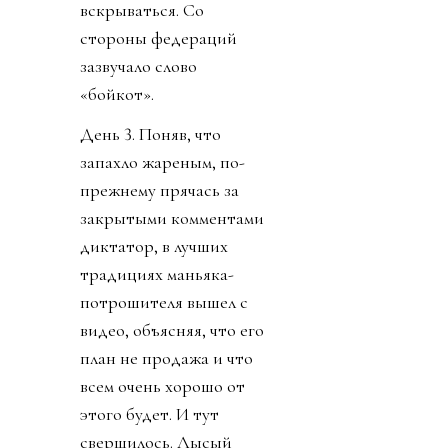
объявила КОНКАКАФ.
Конгресс США вызвал
Инфантино на разговор
по поводу связей с
трампистами. Напомню,
президент ФИФА уже
два года изо всей
шершавости языка
полирует филейную
часть президента США.
И турнир новый
изобрел, и кубок в офис
привез, и за украденную
лидером мира у
футболиста Челси
золотую медаль не стал