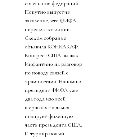
Позже днем выяснилось,
что изначальный пакет в
20-30% будет отдан
синдикату, который
соберет брат мужа
дочки Трампа по
фамилии Кушнер (те
самые дельцы, которые,
среди прочего,
планируют сровнять
Сектор Газа с землей,
выселить пару
миллионов с родины и
открыть там отели).
Ордынцы 90х
прекрасно помнят