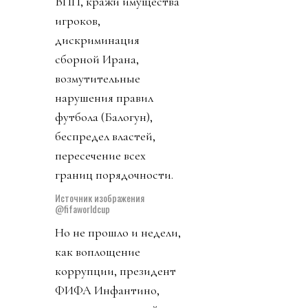
Чиновники же
приложили все силы,
чтобы все максимально
испохабить. Аресты
людей, запреты на въезд
сотрудникам команд и
лучшему арбитру
Африки, досмотры
игроков с собаками на
ВПП, кражи имущества
игроков,
дискриминация
сборной Ирана,
возмутительные
нарушения правил
футбола (Балогун),