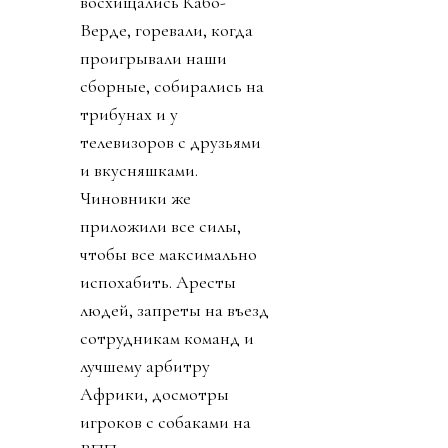
футболу завершен.
Люди сделали его
прекрасным
праздником
человечества и спорта.
Мы гребли с
норвежцами, выпивали
все пиво в Бостоне с
шотландцами,
восхищались Кабо-
Верде, горевали, когда
проигрывали наши
сборные, собирались на
трибунах и у
телевизоров с друзьями
и вкусняшками.