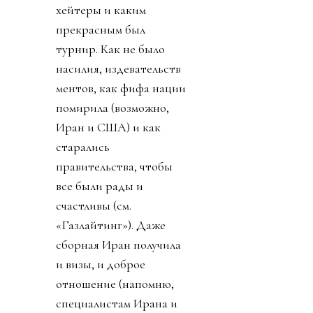
коррупции, президент
ФИФА Инфантино,
нажал на спусковой
крючок давно
созревшего плана:
прихватизация футбола.
О том как почти
похитили футбол - наша
краткая хроника.
День 0. 26 июля 2026.
Ровно через неделю
после окончания
финала, на личном
аккаунте Инфантино и
официальном аккаунте
ФИФА появился 887-