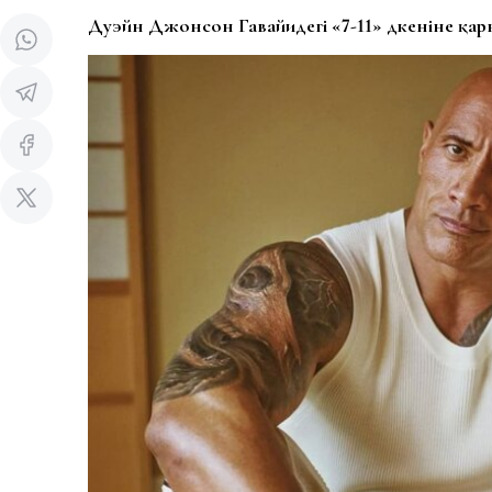
Дуэйн Джонсон Гавайидегі «7-11» дүкеніне қар