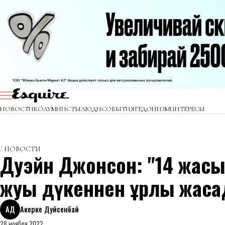
НОВОСТИ
КОЛУМНИСТЫ
ЛЮДИ
СОБЫТИЯ
ГЕДОНИЗМ
ИНТЕРЕСЫ
НОВОСТИ
Дуэйн Джонсон: "14 жасы
жуық дүкеннен ұрлық жас
АД
Акерке Дуйсенбай
28 ноября 2022