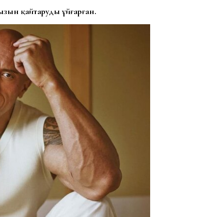
ызын қайтаруды ұйғарған.