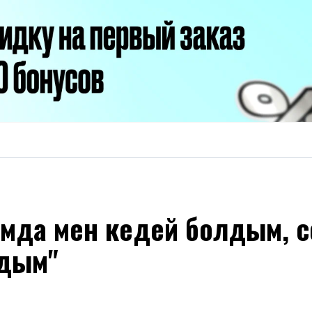
мда мен кедей болдым, с
адым"