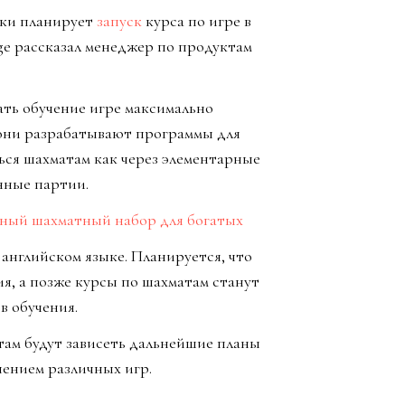
оки планирует
запуск
курса по игре в
ge рассказал менеджер по продуктам
ать обучение игре максимально
 они разрабатывают программы для
ься шахматам как через элементарные
нные партии.
шный шахматный набор для богатых
 английском языке. Планируется, что
я, а позже курсы по шахматам станут
в обучения.
там будут зависеть дальнейшие планы
чением различных игр.