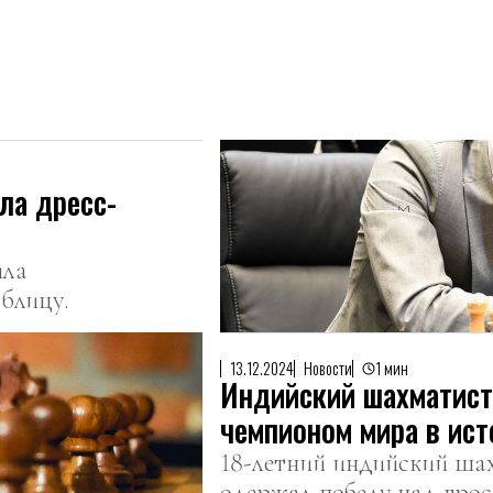
ла дресс-
ила
 блицу.
13.12.2024
Новости
1 мин
Индийский шахматис
чемпионом мира в ист
18-летний индийский ш
одержал победу над гро