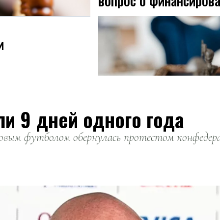
вопрос о финансиров
и
ли 9 дней одного года
вым футболом обернулась протестом конфедерац