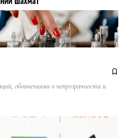
ании шахмат
ий, обвинениями в непрозрачности и