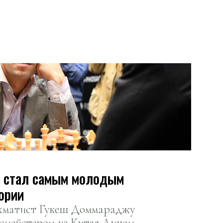
т стал самым молодым
ории
ахматист Гукеш Доммараджу
ссмейстером из Китая Дином