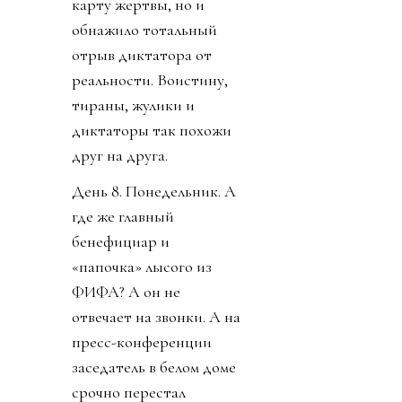
карту жертвы, но и
обнажило тотальный
отрыв диктатора от
реальности. Воистину,
тираны, жулики и
диктаторы так похожи
друг на друга.
День 8. Понедельник. А
где же главный
бенефициар и
«папочка» лысого из
ФИФА? А он не
отвечает на звонки. А на
пресс-конференции
заседатель в белом доме
срочно перестал