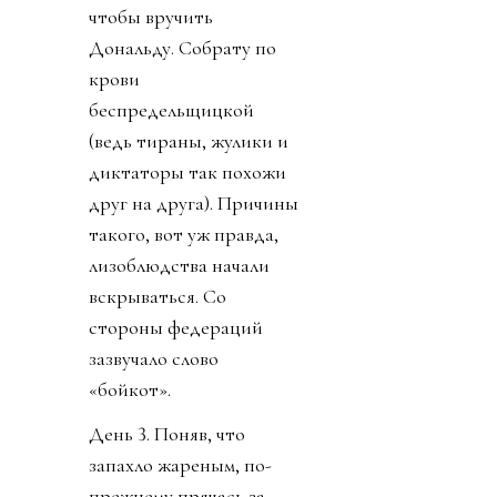
чтобы вручить
Дональду. Собрату по
крови
беспредельщицкой
(ведь тираны, жулики и
диктаторы так похожи
друг на друга). Причины
такого, вот уж правда,
лизоблюдства начали
вскрываться. Со
стороны федераций
зазвучало слово
«бойкот».
День 3. Поняв, что
запахло жареным, по-
прежнему прячась за