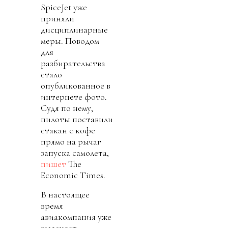
SpiceJet уже
приняли
дисциплинарные
меры. Поводом
для
разбирательства
стало
опубликованное в
интернете фото.
Судя по нему,
пилоты поставили
стакан с кофе
прямо на рычаг
запуска самолета,
пишет
The
Economic Times.
В настоящее
время
авиакомпания уже
выясняет