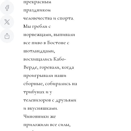
прекрасным
праздником
человечества и спорта.
Мы гребли с
норвежцами, выпивали
все пиво в Бостоне с
шотландцами,
восхищались Кабо-
Верде, горевали, когда
проигрывали наши
сборные, собирались на
трибунах и у
телевизоров с друзьями
и вкусняшками.
Чиновники же
приложили все силы,