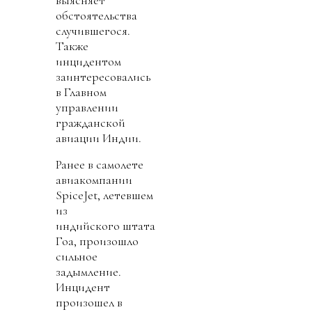
обстоятельства
случившегося.
Также
инцидентом
заинтересовались
в Главном
управлении
гражданской
авиации Индии.
Ранее в самолете
авиакомпании
SpiceJet, летевшем
из
индийского штата
Гоа, произошло
сильное
задымление.
Инцидент
произошел в