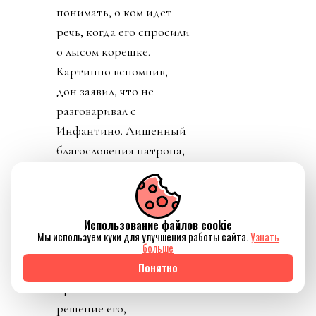
понимать, о ком идет
речь, когда его спросили
о лысом корешке.
Картинно вспомнив,
дон заявил, что не
разговаривал с
Инфантино. Лишенный
благословения патрона,
скукожившийся до
размеров Волдеморта,
Джанни, скуля, начал
Использование файлов cookie
репостить копирующие
Мы используем куки для улучшения работы сайта.
Узнать
больше
текст друг друга посты
Понятно
федераций,
приветствовавших
решение его,