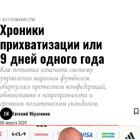
КОЛУМНИСТЫ
Хроники
прихватизации или
9 дней одного года
Как попытка изменить систему
управления мировым футболом
обернулась протестом конфедераций,
обвинениями в непрозрачности и
громким политическим скандалом.
ЕИ
Евгений Ибрагимов
06 августа 2026