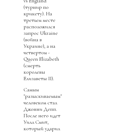
vs England
(турнир по
крикету). На
третьем месте
расположился
запрос Ukraine
(война в
Украине), а на
четвертом -
Queen Elizabeth
(смерть
королевы
Елизаветы II).
Самым
"разыскиваемым"
человеком стал
Джонни Депп.
После него идет
Уилл Смит,
который ударил