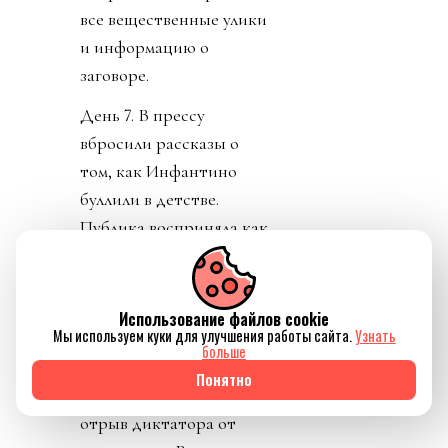
все вещественные улики
и информацию о
заговоре.
День 7. В прессу
вбросили рассказы о
том, как Инфантино
буллили в детстве.
Публика восприняла как
должно. «Жаль тебя.
Теперь проваливай». У
тирана не только не
Использование файлов cookie
Мы используем куки для улучшения работы сайта.
Узнать
получилось разыграть
больше
карту жертвы, но и
Понятно
обнажило тотальный
отрыв диктатора от