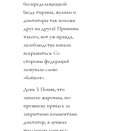
беспредельщицкой
(ведь тираны, жулики и
диктаторы так похожи
друг на друга). Причины
такого, вот уж правда,
лизоблюдства начали
вскрываться. Со
стороны федераций
зазвучало слово
«бойкот».
День 3. Поняв, что
запахло жареным, по-
прежнему прячась за
закрытыми комментами
диктатор, в лучших
традициях маньяка-