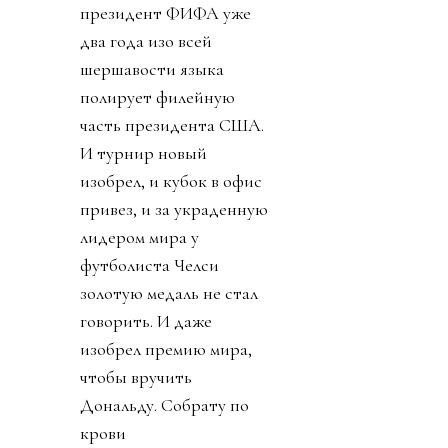
президент ФИФА уже
два года изо всей
шершавости языка
полирует филейную
часть президента США.
И турнир новый
изобрел, и кубок в офис
привез, и за украденную
лидером мира у
футболиста Челси
золотую медаль не стал
говорить. И даже
изобрел премию мира,
чтобы вручить
Дональду. Собрату по
крови