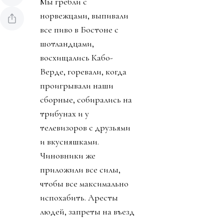
Мы гребли с
норвежцами, выпивали
все пиво в Бостоне с
шотландцами,
восхищались Кабо-
Верде, горевали, когда
проигрывали наши
сборные, собирались на
трибунах и у
телевизоров с друзьями
и вкусняшками.
Чиновники же
приложили все силы,
чтобы все максимально
испохабить. Аресты
людей, запреты на въезд