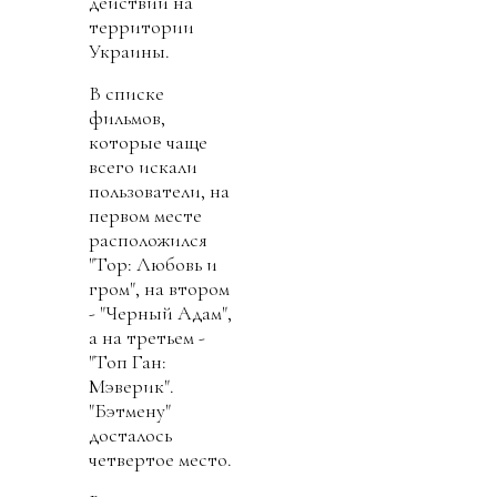
действий на
территории
Украины.
В списке
фильмов,
которые чаще
всего искали
пользователи, на
первом месте
расположился
"Тор: Любовь и
гром", на втором
- "Черный Адам",
а на третьем -
"Топ Ган:
Мэверик".
"Бэтмену"
досталось
четвертое место.