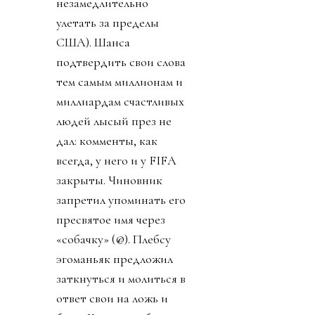
незамедлительно
улетать за пределы
США). Шанса
подтвердить свои слова
тем самым миллионам и
миллиардам счастливых
людей лысый през не
дал: комменты, как
всегда, у него и у FIFA
закрыты. Чиновник
запретил упоминать его
пресвятое имя через
«собачку» (@). Плебсу
эгоманьяк предложил
заткнуться и молиться в
ответ свои на ложь и