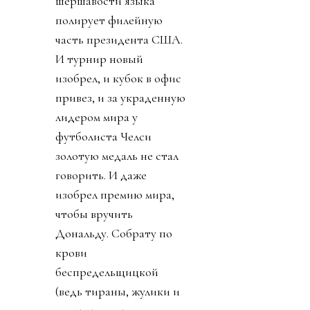
шершавости языка
полирует филейную
часть президента США.
И турнир новый
изобрел, и кубок в офис
привез, и за украденную
лидером мира у
футболиста Челси
золотую медаль не стал
говорить. И даже
изобрел премию мира,
чтобы вручить
Дональду. Собрату по
крови
беспредельщицкой
(ведь тираны, жулики и