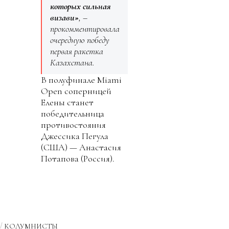
которых сильная
визави»
, –
прокомментировала
очередную победу
первая ракетка
Казахстана.
В полуфинале Miami
Open соперницей
Елены станет
победительница
противостояния
Джессика Пегула
(США) — Анастасия
Потапова (Россия).
КОЛУМНИСТЫ