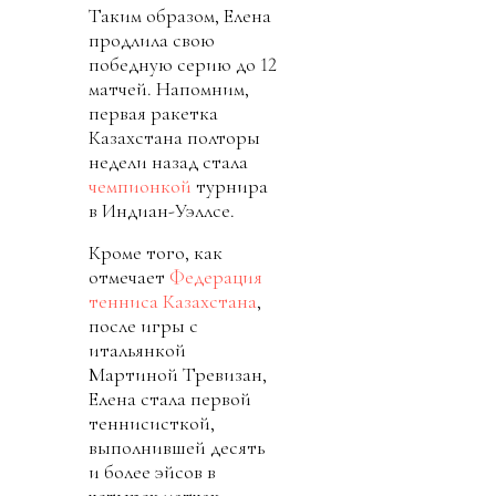
Таким образом, Елена
продлила свою
победную серию до 12
матчей. Напомним,
первая ракетка
Казахстана полторы
недели назад стала
чемпионкой
турнира
в Индиан-Уэллсе.
Кроме того, как
отмечает
Федерация
тенниса Казахстана
,
после игры с
итальянкой
Мартиной Тревизан,
Елена стала первой
теннисисткой,
выполнившей десять
и более эйсов в
четырех матчах