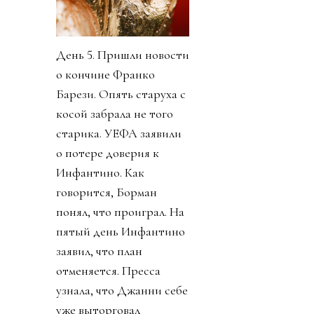
День 5. Пришли новости
о кончине Франко
Барези. Опять старуха с
косой забрала не того
старика. УЕФА заявили
о потере доверия к
Инфантино. Как
говорится, Борман
понял, что проиграл. На
пятый день Инфантино
заявил, что план
отменяется. Пресса
узнала, что Джанни себе
уже выторговал