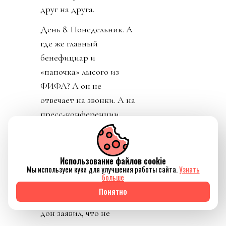
друг на друга.
День 8. Понедельник. А
где же главный
бенефициар и
«папочка» лысого из
ФИФА? А он не
отвечает на звонки. А на
пресс-конференции
заседатель в белом доме
срочно перестал
понимать, о ком идет
Использование файлов cookie
Мы используем куки для улучшения работы сайта.
Узнать
речь, когда его спросили
больше
о лысом корешке.
Понятно
Картинно вспомнив,
дон заявил, что не