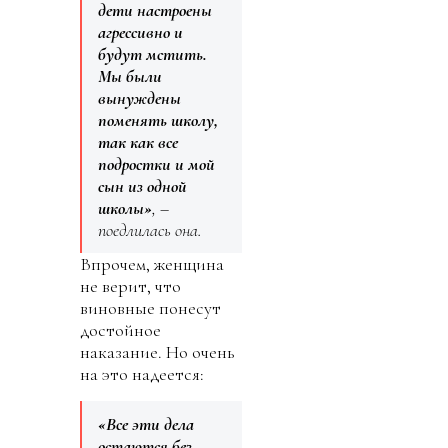
дети настроены
агрессивно и
будут мстить.
Мы были
вынуждены
поменять школу,
так как все
подростки и мой
сын из одной
школы»
, –
поедлилась она.
Впрочем, женщина
не верит, что
виновные понесут
достойное
наказание. Но очень
на это надеется:
«Все эти дела
остаются без