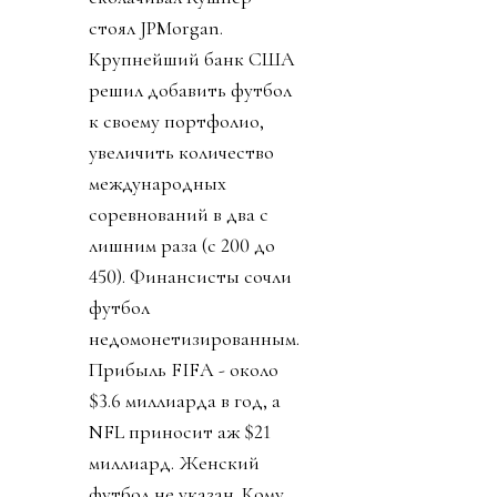
стоял JPMorgan.
Крупнейший банк США
решил добавить футбол
к своему портфолио,
увеличить количество
международных
соревнований в два с
лишним раза (с 200 до
450). Финансисты сочли
футбол
недомонетизированным.
Прибыль FIFA - около
$3.6 миллиарда в год, а
NFL приносит аж $21
миллиард. Женский
футбол не указан. Кому