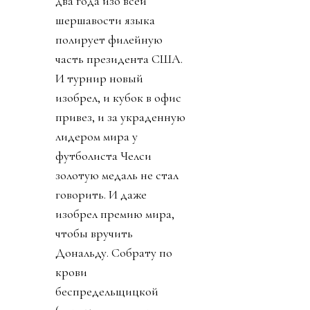
два года изо всей
шершавости языка
полирует филейную
часть президента США.
И турнир новый
изобрел, и кубок в офис
привез, и за украденную
лидером мира у
футболиста Челси
золотую медаль не стал
говорить. И даже
изобрел премию мира,
чтобы вручить
Дональду. Собрату по
крови
беспредельщицкой