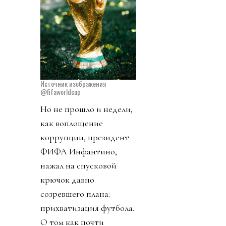
Источник изображения
@fifaworldcup
Но не прошло и недели,
как воплощение
коррупции, президент
ФИФА Инфантино,
нажал на спусковой
крючок давно
созревшего плана:
прихватизация футбола.
О том как почти