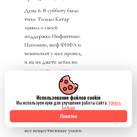
День 6. В субботу было
тихо. Только Катар
заявил о своей
поддержке Инфантино.
Напомню, шеф ФИФА и
чемпионат у них провел,
и на их джете летал по
всему свету, и лично
регулярно летал делать
«ку» правителям Катара.
УЕФА пригрозило
Использование файлов cookie
Мы используем куки для улучшения работы сайта.
Узнать
уголовным
больше
разбирательством и
Понятно
потребовала сохранять
все вещественные улики