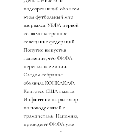
День 2. Ничего не
подозревавший обо всем
этом футбольный мир
взорвался. УЕФА первой
созвала экстренное
совещание федераций.
Попутно выпустив
заявление, что ФИФА
перешла все линии.
Следом собрание
объявила КОНКАКАФ.
Конгресс США вызвал
Инфантино на разговор
по поводу связей с
трампистами. Напомню,
президент ФИФА уже