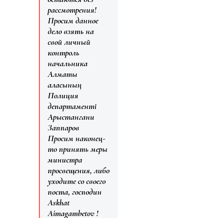
рассмотрения!
Просим данное
дело взять на
свой личный
контроль
начальника
Алматы
қаласының
Полиция
департаменті
Арыстангани
Заппаров
Просим наконец-
то принять меры
министра
просвещения, либо
уходите со своего
поста, господин
Askhat
Aimagambetov !