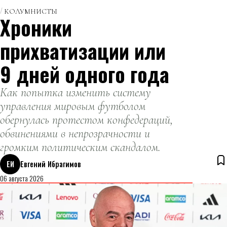
КОЛУМНИСТЫ
Хроники
прихватизации или
9 дней одного года
Как попытка изменить систему
управления мировым футболом
обернулась протестом конфедераций,
обвинениями в непрозрачности и
громким политическим скандалом.
ЕИ
Евгений Ибрагимов
06 августа 2026