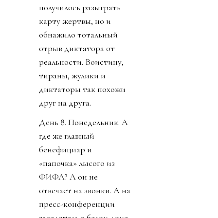
получилось разыграть
карту жертвы, но и
обнажило тотальный
отрыв диктатора от
реальности. Воистину,
тираны, жулики и
диктаторы так похожи
друг на друга.
День 8. Понедельник. А
где же главный
бенефициар и
«папочка» лысого из
ФИФА? А он не
отвечает на звонки. А на
пресс-конференции
заседатель в белом доме