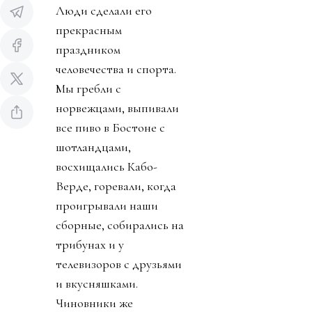
Люди сделали его
прекрасным
праздником
человечества и спорта.
Мы гребли с
норвежцами, выпивали
все пиво в Бостоне с
шотландцами,
восхищались Кабо-
Верде, горевали, когда
проигрывали наши
сборные, собирались на
трибунах и у
телевизоров с друзьями
и вкусняшками.
Чиновники же