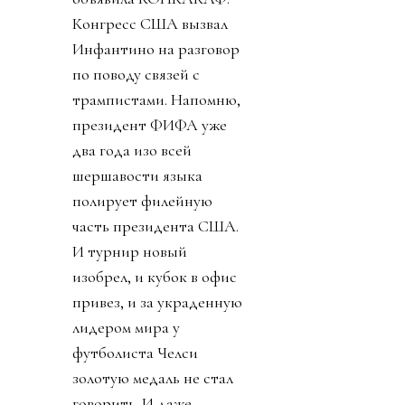
Конгресс США вызвал
Инфантино на разговор
по поводу связей с
трампистами. Напомню,
президент ФИФА уже
два года изо всей
шершавости языка
полирует филейную
часть президента США.
И турнир новый
изобрел, и кубок в офис
привез, и за украденную
лидером мира у
футболиста Челси
золотую медаль не стал
говорить. И даже