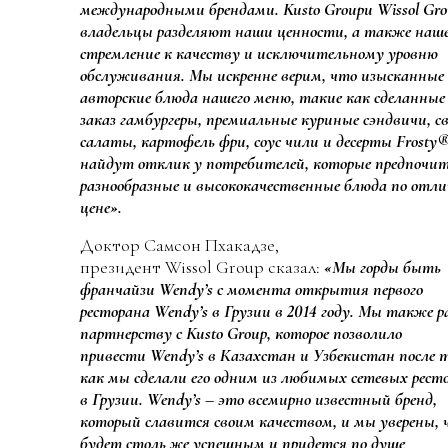
международными брендами. Kusto Groupи Wissol Gro
владельцы разделяют наши ценности, а также наш
стремление к качеству и исключительному уровню
обслуживания. Мы искренне верим, что изысканные
авторские блюда нашего меню, такие как сделанные
заказ гамбургеры, премиальные куриные сэндвичи, с
салаты, картофель фри, соус чили и десерты Frosty
найдут отклик у потребителей, которые предпоч
разнообразные и высококачественные блюда по отл
цене».
Доктор Самсон Пхакадзе,
президент Wissol Group сказал:
«Мы горды быть
франчайзи Wendy’s с момента открытия первого
ресторана Wendy’s в Грузии в 2014 году. Мы также 
партнерству с Kusto Group, которое позволило
привести Wendy’s в Казахстан и Узбекистан после т
как мы сделали его одним из любимых сетевых рест
в Грузии. Wendy’s – это всемирно известный бренд,
который славится своим качеством, и мы уверены, 
будет столь же успешным и придется по душе