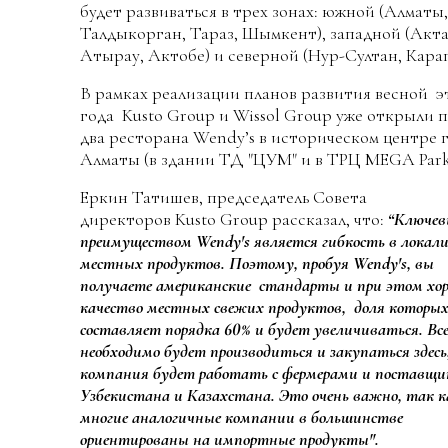
будет развиваться в трех зонах: южной (Алматы,
Талдыкорган, Тараз, Шымкент), западной (Акта
Атырау, Актобе) и северной (Нур-Султан, Караг
В рамках реализации планов развития весной э
года Kusto Group и Wissol Group уже открыли 
два ресторана Wendy’s в историческом центре 
Алматы (в здании ТД "ЦУМ" и в ТРЦ MEGA Park
Еркин Татишев, председатель Совета
директоров Kusto Group рассказал, что:
“Ключе
преимуществом Wendy's является гибкость в локал
местных продуктов. Поэтому, пробуя Wendy's, вы
получаете американские стандарты и при этом хо
качество местных свежих продуктов, доля которых
составляет порядка 60% и будет увеличиваться. Все
необходимо будет производиться и закупаться здесь
компания будет работать с фермерами и поставщ
Узбекистана и Казахстана. Это очень важно, так к
многие аналогичные компании в большинстве
ориентированы на импортные продукты".