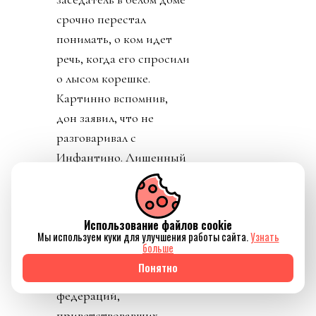
срочно перестал
понимать, о ком идет
речь, когда его спросили
о лысом корешке.
Картинно вспомнив,
дон заявил, что не
разговаривал с
Инфантино. Лишенный
благословения патрона,
скукожившийся до
размеров Волдеморта,
Использование файлов cookie
Джанни, скуля, начал
Мы используем куки для улучшения работы сайта.
Узнать
больше
репостить копирующие
Понятно
текст друг друга посты
федераций,
приветствовавших