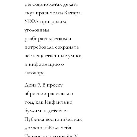
регулярно летал делать
«ку» правителям Катара.
УЕФА пригрозило
уголовным
разбирательством и
потребовала сохранять
все вещественные улики
и информацию о
заговоре.
День 7. В прессу
вбросили рассказы о
том, как Инфантино
буллили в детстве.
Публика восприняла как
должно. «Жаль тебя.
Теперь проваливай». У