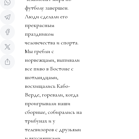
футболу завершен.
Люди сделали его
прекрасным
праздником
человечества и спорта.
Мы гребли с
норвежцами, выпивали
все пиво в Бостоне с
шотландцами,
восхищались Кабо-
Верде, горевали, когда
проигрывали наши
сборные, собирались на
трибунах и у
телевизоров с друзьями
и вкусняшками.