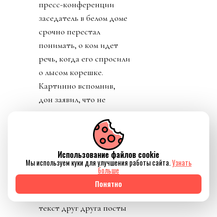
пресс-конференции
заседатель в белом доме
срочно перестал
понимать, о ком идет
речь, когда его спросили
о лысом корешке.
Картинно вспомнив,
дон заявил, что не
разговаривал с
Инфантино. Лишенный
благословения патрона,
скукожившийся до
Использование файлов cookie
Мы используем куки для улучшения работы сайта.
Узнать
размеров Волдеморта,
больше
Джанни, скуля, начал
Понятно
репостить копирующие
текст друг друга посты